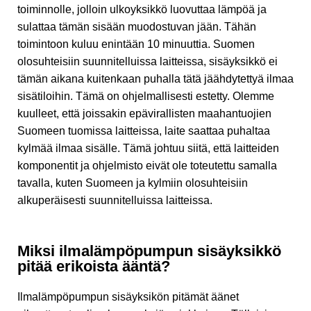
toiminnolle, jolloin ulkoyksikkö luovuttaa lämpöä ja
sulattaa tämän sisään muodostuvan jään. Tähän
toimintoon kuluu enintään 10 minuuttia. Suomen
olosuhteisiin suunnitelluissa laitteissa, sisäyksikkö ei
tämän aikana kuitenkaan puhalla tätä jäähdytettyä ilmaa
sisätiloihin. Tämä on ohjelmallisesti estetty. Olemme
kuulleet, että joissakin epävirallisten maahantuojien
Suomeen tuomissa laitteissa, laite saattaa puhaltaa
kylmää ilmaa sisälle. Tämä johtuu siitä, että laitteiden
komponentit ja ohjelmisto eivät ole toteutettu samalla
tavalla, kuten Suomeen ja kylmiin olosuhteisiin
alkuperäisesti suunnitelluissa laitteissa.
Miksi ilmalämpöpumpun sisäyksikkö
pitää erikoista ääntä?
Ilmalämpöpumpun sisäyksikön pitämät äänet