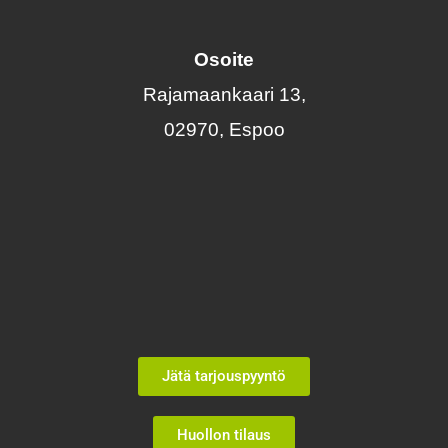
Osoite
Rajamaankaari 13,
02970,
Espoo
Jätä tarjouspyyntö
Huollon tilaus