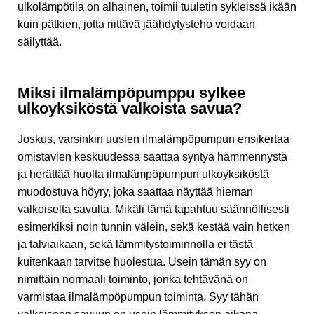
ulkolämpötila on alhainen, toimii tuuletin sykleissä ikään
kuin pätkien, jotta riittävä jäähdytysteho voidaan
säilyttää.
Miksi ilmalämpöpumppu sylkee
ulkoyksiköstä valkoista savua?
Joskus, varsinkin uusien ilmalämpöpumpun ensikertaa
omistavien keskuudessa saattaa syntyä hämmennystä
ja herättää huolta ilmalämpöpumpun ulkoyksiköstä
muodostuva höyry, joka saattaa näyttää hieman
valkoiselta savulta. Mikäli tämä tapahtuu säännöllisesti
esimerkiksi noin tunnin välein, sekä kestää vain hetken
ja talviaikaan, sekä lämmitystoiminnolla ei tästä
kuitenkaan tarvitse huolestua. Usein tämän syy on
nimittäin normaali toiminto, jonka tehtävänä on
varmistaa ilmalämpöpumpun toiminta. Syy tähän