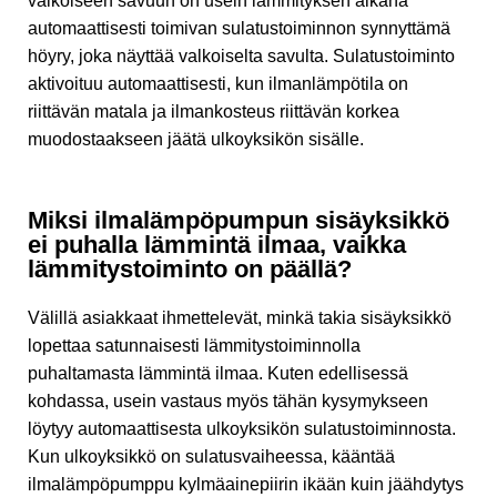
valkoiseen savuun on usein lämmityksen aikana
automaattisesti toimivan sulatustoiminnon synnyttämä
höyry, joka näyttää valkoiselta savulta. Sulatustoiminto
aktivoituu automaattisesti, kun ilmanlämpötila on
riittävän matala ja ilmankosteus riittävän korkea
muodostaakseen jäätä ulkoyksikön sisälle.
Miksi ilmalämpöpumpun sisäyksikkö
ei puhalla lämmintä ilmaa, vaikka
lämmitystoiminto on päällä?
Välillä asiakkaat ihmettelevät, minkä takia sisäyksikkö
lopettaa satunnaisesti lämmitystoiminnolla
puhaltamasta lämmintä ilmaa. Kuten edellisessä
kohdassa, usein vastaus myös tähän kysymykseen
löytyy automaattisesta ulkoyksikön sulatustoiminnosta.
Kun ulkoyksikkö on sulatusvaiheessa, kääntää
ilmalämpöpumppu kylmäainepiirin ikään kuin jäähdytys