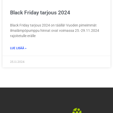
Black Friday tarjous 2024
Black Friday tarjous 2024 on täällä! Vuoden pimeimmät
ilmalämpöpumppu hinnat ovat voimassa 25.-29.11.2024
rajoitetulle erälle
LUE LISÄÄ »
25.11.2024