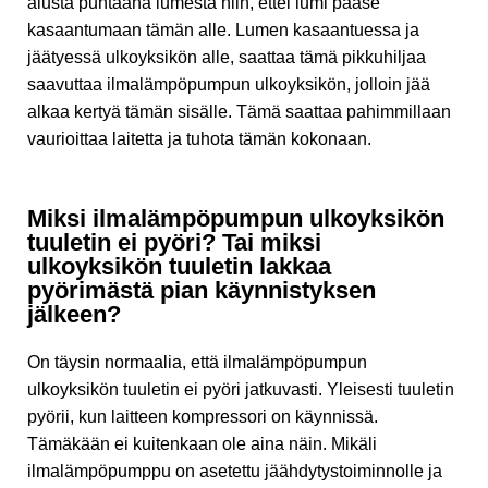
alusta puhtaana lumesta niin, ettei lumi pääse
kasaantumaan tämän alle. Lumen kasaantuessa ja
jäätyessä ulkoyksikön alle, saattaa tämä pikkuhiljaa
saavuttaa ilmalämpöpumpun ulkoyksikön, jolloin jää
alkaa kertyä tämän sisälle. Tämä saattaa pahimmillaan
vaurioittaa laitetta ja tuhota tämän kokonaan.
Miksi ilmalämpöpumpun ulkoyksikön
tuuletin ei pyöri? Tai miksi
ulkoyksikön tuuletin lakkaa
pyörimästä pian käynnistyksen
jälkeen?
On täysin normaalia, että ilmalämpöpumpun
ulkoyksikön tuuletin ei pyöri jatkuvasti. Yleisesti tuuletin
pyörii, kun laitteen kompressori on käynnissä.
Tämäkään ei kuitenkaan ole aina näin. Mikäli
ilmalämpöpumppu on asetettu jäähdytystoiminnolle ja