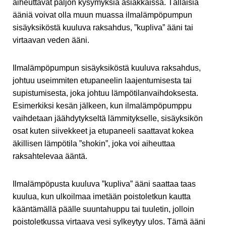
aiheuttavat paljon kysymyksiä asiakkaissa. Tällaisia
ääniä voivat olla muun muassa ilmalämpöpumpun
sisäyksiköstä kuuluva raksahdus, ”kupliva” ääni tai
virtaavan veden ääni.
Ilmalämpöpumpun sisäyksiköstä kuuluva raksahdus,
johtuu useimmiten etupaneelin laajentumisesta tai
supistumisesta, joka johtuu lämpötilanvaihdoksesta.
Esimerkiksi kesän jälkeen, kun ilmalämpöpumppu
vaihdetaan jäähdytykseltä lämmitykselle, sisäyksikön
osat kuten siivekkeet ja etupaneeli saattavat kokea
äkillisen lämpötila ”shokin”, joka voi aiheuttaa
raksahtelevaa ääntä.
Ilmalämpöpusta kuuluva ”kupliva” ääni saattaa taas
kuulua, kun ulkoilmaa imetään poistoletkun kautta
kääntämällä päälle suuntahuppu tai tuuletin, jolloin
poistoletkussa virtaava vesi sylkeytyy ulos. Tämä ääni