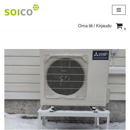
Siirry
suoraan
Oma tili / Kirjaudu
sisältöön
0