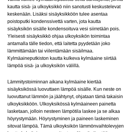
kautta sisä- ja ulkoyksikkö niin sanotusti keskustelevat
keskenään. Lisäksi sisäyksikköön tulee asentaa
poistoputki kondenssivettä varten, jota kautta
sisäyksikön sisälle kondensoituva vesi siirretään pois.
Yleisesti sisäyksikkö ohjaa ulkoyksikön toimintaa
antamalla tälle tiedon, että laitetta pyydetään joko
lämmittämään tai viilentämään sisäilmaa.
Kylmäaineputkiston kautta kulkeva kylmäaine siirtää
lämpöä sisä- ja ulkoyksikön välillä.
Lämmitystoiminnan aikana kylmäaine kiertää
sisäyksikössä luovuttaen lämpöä sisälle. Kun neste on
luovuttanut lämmön ja jäähtynyt, ohjataan tämä takaisin
ulkoyksikköön. Ulkoyksikössä kylmäaineen painetta
lasketaan, jolloin nesteen lämpötila laskee ja se alkaa
höyrystymään. Höyrystyminen ja paineen laskeminen
sitovat lämpöä. Tämä ulkoyksikön lämmönvaihtolevyjen