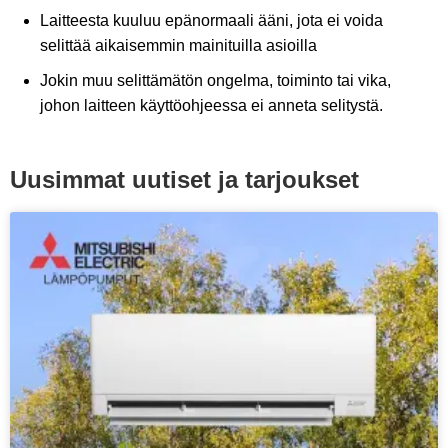
Laitteesta kuuluu epänormaali ääni, jota ei voida
selittää aikaisemmin mainituilla asioilla
Jokin muu selittämätön ongelma, toiminto tai vika,
johon laitteen käyttöohjeessa ei anneta selitystä.
Uusimmat uutiset ja tarjoukset