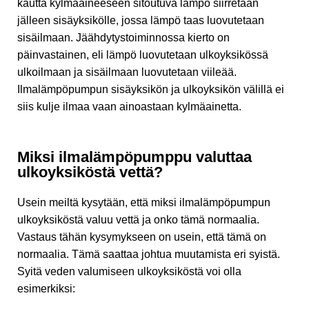
kautta kylmäaineeseen sitoutuva lämpö siirretään
jälleen sisäyksikölle, jossa lämpö taas luovutetaan
sisäilmaan. Jäähdytystoiminnossa kierto on
päinvastainen, eli lämpö luovutetaan ulkoyksikössä
ulkoilmaan ja sisäilmaan luovutetaan viileää.
Ilmalämpöpumpun sisäyksikön ja ulkoyksikön välillä ei
siis kulje ilmaa vaan ainoastaan kylmäainetta.
Miksi ilmalämpöpumppu valuttaa
ulkoyksiköstä vettä?
Usein meiltä kysytään, että miksi ilmalämpöpumpun
ulkoyksiköstä valuu vettä ja onko tämä normaalia.
Vastaus tähän kysymykseen on usein, että tämä on
normaalia. Tämä saattaa johtua muutamista eri syistä.
Syitä veden valumiseen ulkoyksiköstä voi olla
esimerkiksi: