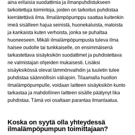
aina erilaisia suodattimia ja ilmanpuhdistukseen
tarkoitettuja toimintoja, joiden on tarkoitus puhdistaa
kierrätettävä ilma. Ilmalämpöpumppu saattaa kuitenkin
imeä sisälleen hajua seinistä, huonekaluista, matoista
ja kankaista kuten verhoista, jonka se puhaltaa
huoneeseen. Mikäli ilmalämpöpumpusta tuleva ilma
haisee oudolle tai tunkkaiselle, on ensimmäisenä
tarkastettava sisäyksikön suodattimet ja puhdistettava
ne valmistajan ohjeiden mukaisesti. Lisäksi
sisäyksikössä olevat lämmönvaihdin ja tuuletin tulee
puhdistaa säännöllisin väliajoin. Tilaamalla huollon
ilmalämpöpumpulle, voidaan laitteen sisäyksikön kunto
tarkastaa ja mahdollinen laitteen sisälle päätynyt lika
puhdistaa. Tämä voi osaltaan parantaa ilmanlaatua.
Koska on syytä olla yhteydessä
ilmalämpöpumpun toimittajaan?