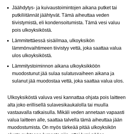
Jäähdytys- ja kuivaustoimintojen aikana putket tai
putkiliitännät jäähtyvät. Tämä aiheuttaa veden
tiivistymistä, eli kondensoitumista. Tämä vesi valuu
pois ulkoyksiköstä.
Lämmitettäessä sisäilmaa, ulkoyksikön
lämmönvaihtimeen tiivistyy vettä, joka saattaa valua
ulos ulkoyksiköstä.
Lämmitystoiminnon aikana ulkoyksikköön
muodostunut jää sulaa sulatusvaiheen aikana ja
sulanut jää muodostaa vettä, joka saattaa valua ulos.
Ulkoyksiköstä valuva vesi kannattaa ohjata pois laitteen
alta joko erillisellä sulavesikaukalolla tai muulla
vastaavalla ratkaisulla. Mikäli veden annetaan vapaasti
valua laitteen alle, saattaa talvella tämä aiheuttaa jään
muodostumista. On myös tärkeää pitää ulkoyksikön