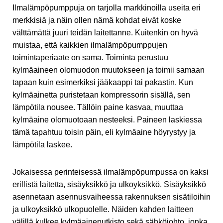
Ilmalämpöpumppuja on tarjolla markkinoilla useita eri
merkkisiä ja näin ollen nämä kohdat eivät koske
välttämättä juuri teidän laitettanne. Kuitenkin on hyvä
muistaa, että kaikkien ilmalämpöpumppujen
toimintaperiaate on sama. Toiminta perustuu
kylmäaineen olomuodon muutokseen ja toimii samaan
tapaan kuin esimerkiksi jääkaappi tai pakastin. Kun
kylmäainetta puristetaan kompressorin sisällä, sen
lämpötila nousee. Tällöin paine kasvaa, muuttaa
kylmäaine olomuotoaan nesteeksi. Paineen laskiessa
tämä tapahtuu toisin päin, eli kylmäaine höyrystyy ja
lämpötila laskee.
Jokaisessa perinteisessä ilmalämpöpumpussa on kaksi
erillistä laitetta, sisäyksikkö ja ulkoyksikkö. Sisäyksikkö
asennetaan asennusvaiheessa rakennuksen sisätiloihin
ja ulkoyksikkö ulkopuolelle. Näiden kahden laitteen
välillä kulkee kylmäaineputkisto sekä sähköjohto, jonka