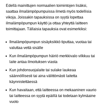
Edellä mainittujen normaalien toimintojen lisäksi,
saattaa ilmalämpöpumpuissa ilmetä myös todellisia
vikoja. Joissakin tapauksissa on syytä lopettaa
ilmalämpöpumpun käyttö ja ottaa yhteyttä laitteen
toimittajaan. Tällaisia tapauksia ovat esimerkiksi:
Ilmalämpöpumpun sisäyksikkö tiputtaa, vuotaa tai
valuttaa vettä sisälle
Kun ilmalämpöpumpun häiriö merkkivalo vilkkuu tai
laite antaa ilmoituksen viasta
Kun johdonsuojalaite tai sulake laukeaa
säännöllisesti tai aina välittömästi laitetta
käynnistettäessä
Kun havaitaan, että laitteessa on mekaaninen vaurio
tai laitteessa on syytä epäillä tai todetaan kylmäaine
vuoto