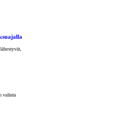
ksuajalla
lähestyvät,
 valinta