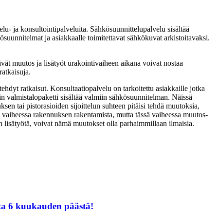
lu- ja konsultointipalveluita.
Sähkösuunnittelupalvelu sisältää
suunnitelmat ja asiakkaalle toimitettavat sähkökuvat arkistoitavaksi.
ävät muutos ja lisätyöt urakointivaiheen aikana voivat nostaa
ratkaisuja.
yt ratkaisut. Konsultaatiopalvelu on tarkoitettu asiakkaille jotka
in valmistalopaketti sisältää valmiin sähkösuunnitelman. Näissä
sen tai pistorasioiden sijoittelun suhteen pitäisi tehdä muutoksia,
ä vaiheessa rakennuksen rakentamista, mutta tässä vaiheessa muutos-
n lisätyötä, voivat nämä muutokset olla parhaimmillaan ilmaisia.
ta 6 kuukauden päästä!