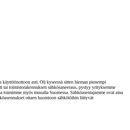
 ja käyttöönottoon asti. Oli kyseessä sitten hieman pienempi
ti tai toimistorakennuksen sähkösaneeraus, pystyy yrityksemme
taessa toimimme myös muualla Suomessa. Sähköasentajamme ovat aina
hköasennukset ottaen huomioon sähkötöihin liittyvät