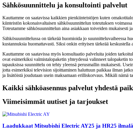
Sähkösuunnittelu ja konsultointi palvelut
Kauttamme on saatavissa kaikkien pienkiinteistöjen kuten omakotitaloje
kiinteistön kokonaisvaltaisen sähkösuunnittelun toteutuksen voimassa o
Toteutamme sähkösuunnittelun aina asiakkaan toiveiden mukaisesti ja
Sähkösuunnittelussa on tärkeää huomioida jo suunnitteluvaiheessa huone
kustannuksia huomattavasti. Siksi onkin erityisen tärkeää keskustella 
Kauttamme on saatavissa myös konsultaatio palveluita joiden tarkoitu
ovat esimerkiksi valmistalopaketin yhteydessä valinneet talopaketin t
tapauksissa suunnittelu on tehty yleensä perusmallin mukaisesti. Usein
jotta esimerkiksi television sijoittaminen haluttuun paikkaa ilman j
ja lisätöistä joudutaan usein maksamaan erilliskorvaus. Mikäli nämä ta
Kaikki sähköasennus palvelut yhdestä paik
Viimeisimmät uutiset ja tarjoukset
Laadukkaat Mitsubishi Electric AY25 ja HR25 ilmal