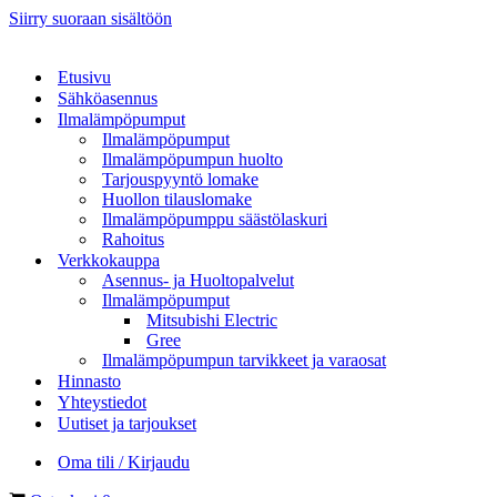
Siirry suoraan sisältöön
Etusivu
Sähköasennus
Ilmalämpöpumput
Ilmalämpöpumput
Ilmalämpöpumpun huolto
Tarjouspyyntö lomake
Huollon tilauslomake
Ilmalämpöpumppu säästölaskuri
Rahoitus
Verkkokauppa
Asennus- ja Huoltopalvelut
Ilmalämpöpumput
Mitsubishi Electric
Gree
Ilmalämpöpumpun tarvikkeet ja varaosat
Hinnasto
Yhteystiedot
Uutiset ja tarjoukset
Oma tili / Kirjaudu