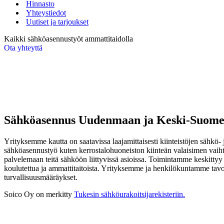
Hinnasto
Yhteystiedot
Uutiset ja tarjoukset
Kaikki sähköasennustyöt ammattitaidolla
Ota yhteyttä
Sähköasennus Uudenmaan ja Keski-Suomen
Yrityksemme kautta on saatavissa laajamittaisesti kiinteistöjen sähkö- 
sähköasennustyö kuten kerrostalohuoneiston kiinteän valaisimen vaih
palvelemaan teitä sähköön liittyvissä asioissa. Toimintamme keskit
koulutettua ja ammattitaitoista. Yrityksemme ja henkilökuntamme tavo
turvallisuusmääräykset.
Soico Oy on merkitty
Tukesin sähköurakoitsija­rekisteriin
.