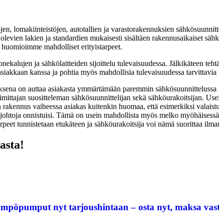
n, lomakiinteistöjen, autotallien ja varastorakennuksien sähkösuunnitte
levien lakien ja standardien mukaisesti sisältäen rakennusaikaiset sähkö
 huomioimme mahdolliset erityistarpeet.
kalujen ja sähkölaitteiden sijoittelu tulevaisuudessa. Jälkikäteen teht
asiakkaan kanssa ja pohtia myös mahdollisia tulevaisuudessa tarvittavia 
ksena on auttaa asiakasta ymmärtämään paremmin sähkösuunnittelussa tehd
oimittajan suositteleman sähkösuunnittelijan sekä sähköurakoitsijan. Use
 rakennus vaiheessa asiakas kuitenkin huomaa, että esimerkiksi valaistuk
atkojohtoja onnistuisi. Tämä on usein mahdollista myös melko myöhäisess
rpeet tunnistetaan etukäteen ja sähköurakoitsija voi nämä suorittaa ilma
asta!
ämpöpumput nyt tarjoushintaan – osta nyt, maksa vas