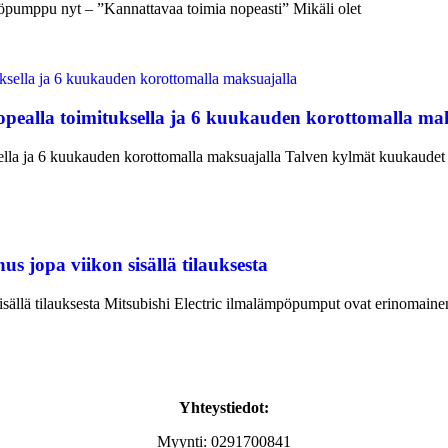
pöpumppu nyt – ”Kannattavaa toimia nopeasti” Mikäli olet
pealla toimituksella ja 6 kuukauden korottomalla ma
lla ja 6 kuukauden korottomalla maksuajalla Talven kylmät kuukaudet 
s jopa viikon sisällä tilauksesta
sällä tilauksesta Mitsubishi Electric ilmalämpöpumput ovat erinomainen
Yhteystiedot:
Myynti: 0291700841