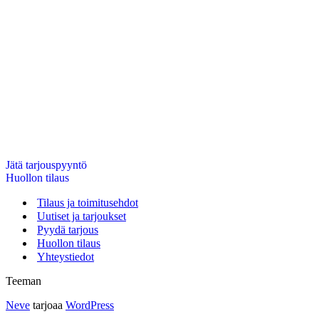
Jätä tarjouspyyntö
Huollon tilaus
Tilaus ja toimitusehdot
Uutiset ja tarjoukset
Pyydä tarjous
Huollon tilaus
Yhteystiedot
Teeman
Neve
tarjoaa
WordPress