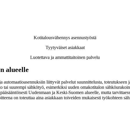
Kotitalousvähennys asennustyöstä
Tyytyväiset asiakkaat
Luotettava ja ammattitaitoinen palvelu
 alueelle
ja automaatioasennuksiin liittyvät palvelut suunnittelusta, toteutukseen
to tai suurempi sähkötyö, esimerkiksi uuden omakotitalon sähköurakoin
tyy pääsääntöisesti Uudenmaan ja Keski-Suomen alueelle, mutta tarvit
itteena on toteuttaa aina asiakkaan toiveiden mukaisesti työkohteen sä