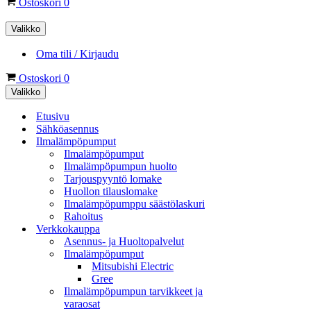
Ostoskori
0
Valikko
Oma tili / Kirjaudu
Ostoskori
0
Valikko
Etusivu
Sähköasennus
Ilmalämpöpumput
Ilmalämpöpumput
Ilmalämpöpumpun huolto
Tarjouspyyntö lomake
Huollon tilauslomake
Ilmalämpöpumppu säästölaskuri
Rahoitus
Verkkokauppa
Asennus- ja Huoltopalvelut
Ilmalämpöpumput
Mitsubishi Electric
Gree
Ilmalämpöpumpun tarvikkeet ja
varaosat