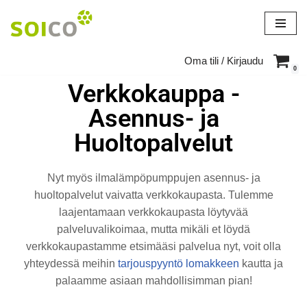
Siirry
suoraan
Oma tili / Kirjaudu
sisältöön
0
Verkkokauppa -
Asennus- ja
Huoltopalvelut
Nyt myös ilmalämpöpumppujen asennus- ja
huoltopalvelut vaivatta verkkokaupasta. Tulemme
laajentamaan verkkokaupasta löytyvää
palveluvalikoimaa, mutta mikäli et löydä
verkkokaupastamme etsimääsi palvelua nyt, voit olla
yhteydessä meihin
tarjouspyyntö lomakkeen
kautta ja
palaamme asiaan mahdollisimman pian!