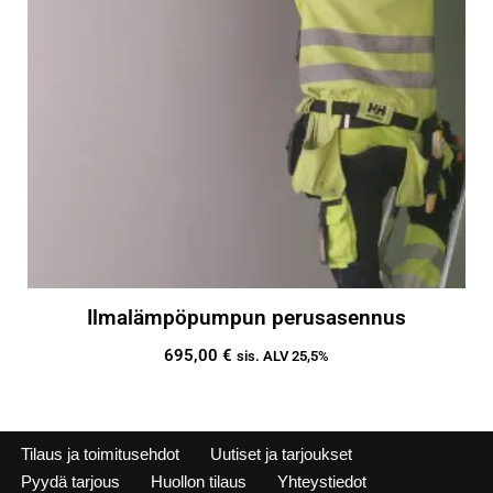
Ilmalämpöpumpun perusasennus
695,00
€
sis. ALV 25,5%
Tilaus ja toimitusehdot
Uutiset ja tarjoukset
Pyydä tarjous
Huollon tilaus
Yhteystiedot