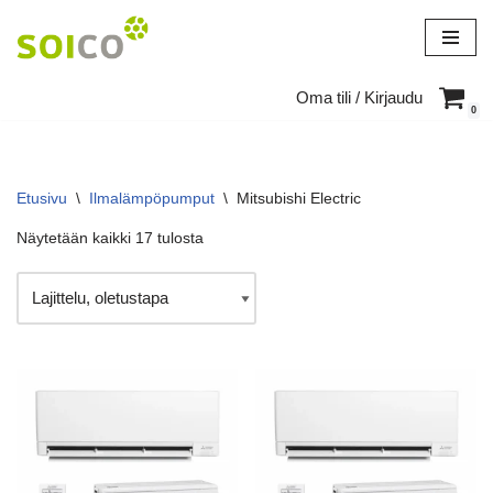
Siirry
suoraan
Oma tili / Kirjaudu
sisältöön
0
Etusivu
\
Ilmalämpöpumput
\
Mitsubishi Electric
Näytetään kaikki 17 tulosta