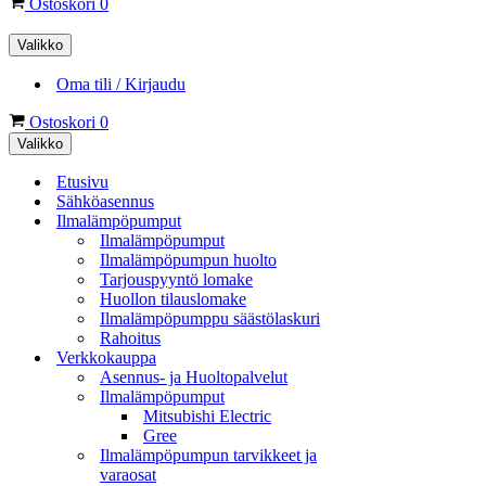
Ostoskori
0
Valikko
Oma tili / Kirjaudu
Ostoskori
0
Valikko
Etusivu
Sähköasennus
Ilmalämpöpumput
Ilmalämpöpumput
Ilmalämpöpumpun huolto
Tarjouspyyntö lomake
Huollon tilauslomake
Ilmalämpöpumppu säästölaskuri
Rahoitus
Verkkokauppa
Asennus- ja Huoltopalvelut
Ilmalämpöpumput
Mitsubishi Electric
Gree
Ilmalämpöpumpun tarvikkeet ja
varaosat