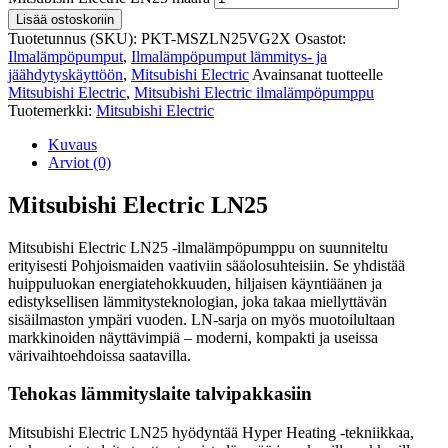
Lisää ostoskoriin
Tuotetunnus (SKU):
PKT-MSZLN25VG2X
Osastot:
Ilmalämpöpumput
,
Ilmalämpöpumput lämmitys- ja
jäähdytyskäyttöön
,
Mitsubishi Electric
Avainsanat tuotteelle
Mitsubishi Electric
,
Mitsubishi Electric ilmalämpöpumppu
Tuotemerkki:
Mitsubishi Electric
Kuvaus
Arviot (0)
Mitsubishi Electric LN25
Mitsubishi Electric LN25 -ilmalämpöpumppu on suunniteltu
erityisesti Pohjoismaiden vaativiin sääolosuhteisiin. Se yhdistää
huippuluokan energiatehokkuuden, hiljaisen käyntiäänen ja
edistyksellisen lämmitysteknologian, joka takaa miellyttävän
sisäilmaston ympäri vuoden. LN-sarja on myös muotoilultaan
markkinoiden näyttävimpiä – moderni, kompakti ja useissa
värivaihtoehdoissa saatavilla.
Tehokas lämmityslaite talvipakkasiin
Mitsubishi Electric LN25 hyödyntää Hyper Heating -tekniikkaa,