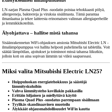
Edistyksellinen ilmanpuhdistus
LN-sarjan Plasma Quad Plus -suodatin poistaa tehokkaasti pölyä,
allergeeneja, bakteereja ja viruksia sisäilmasta. Tämä parantaa
ilmanlaatua ja tekee laitteesta erinomaisen valinnan allergiaperheille
ja lemmikkikoteihin.
Älyohjattava – hallitse mistä tahansa
Sisäänrakennetun WiFi-ohjauksen ansiosta Mitsubishi Electric LN -
ilmalämpöpumppua voi hallita helposti puhelimella tai tabletilla. Voit
säätää lämpötilan, ajoitukset ja toiminnot missä tahansa liikutkin,
jolloin koti on aina sopivan lämmin tai viileä saapuessasi.
Miksi valita Mitsubishi Electric LN25?
Huippuluokan energiatehokkuus ja säästöjä
lämmityskuluihin
Vahva lämmitysteho kovillakin pakkasilla
Erittäin hiljainen ja miellyttävä käyttö
Plasma Quad Plus -suodatus parempaan sisäilmaan
Tyylikäs skandinaavinen muotoilu
Älykkäät ohjausmahdollisuudet WiFin kautta