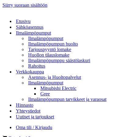
Siirry suoraan sisältöön
Etusivu
Sähköasennus
Ilmalämpöpumput
Ilmalämpöpumput
Ilmalämpöpumpun huolto
Tarjouspyyntö lomake
Huollon tilauslomake
Ilmalämpöpumppu säästölaskuri
Rahoitus
Verkkokauppa
Asennus- ja Huoltopalvelut
Ilmalämpöpumput
Mitsubishi Electric
Gree
Ilmalämpöpumpun tarvikkeet ja varaosat
Hinnasto
Yhteystiedot
Uutiset ja tarjoukset
Oma tili / Kirjaudu