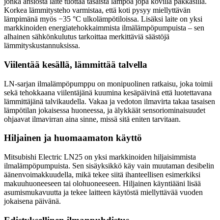
jonka ansiosta laite tuottaa tasaista lämpöä jopa kovilla pakkasilla.
Korkea lämmitysteho varmistaa, että koti pysyy miellyttävän
lämpimänä myös −35 °C ulkolämpötiloissa. Lisäksi laite on yksi
markkinoiden energiatehokkaimmista ilmälämpöpumpuista – sen
alhainen sähkönkulutus tarkoittaa merkittäviä säästöjä
lämmityskustannuksissa.
Viilentää kesällä, lämmittää talvella
LN-sarjan ilmalämpöpumppu on monipuolinen ratkaisu, joka toimii
sekä tehokkaana viilentäjänä kuumina kesäpäivinä että luotettavana
lämmittäjänä talvikaudella. Vakaa ja vedoton ilmavirta takaa tasaisen
lämpötilan jokaisessa huoneessa, ja älykkäät sensoriominaisuudet
ohjaavat ilmavirran aina sinne, missä sitä eniten tarvitaan.
Hiljainen ja huomaamaton käyttö
Mitsubishi Electric LN25 on yksi markkinoiden hiljaisimmista
ilmalämpöpumpuista. Sen sisäyksikkö käy vain muutaman desibelin
äänenvoimakkuudella, mikä tekee siitä ihanteellisen esimerkiksi
makuuhuoneeseen tai olohuoneeseen. Hiljainen käyntiääni lisää
asumismukavuutta ja tekee laitteen käytöstä miellyttävää vuoden
jokaisena päivänä.