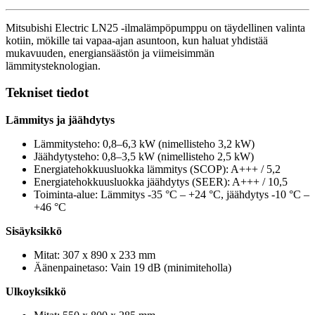
Mitsubishi Electric LN25 -ilmalämpöpumppu on täydellinen valinta
kotiin, mökille tai vapaa-ajan asuntoon, kun haluat yhdistää
mukavuuden, energiansäästön ja viimeisimmän
lämmitysteknologian.
Tekniset tiedot
Lämmitys ja jäähdytys
Lämmitysteho: 0,8–6,3 kW (nimellisteho 3,2 kW)
Jäähdytysteho: 0,8–3,5 kW (nimellisteho 2,5 kW)
Energiatehokkuusluokka lämmitys (SCOP): A+++ / 5,2
Energiatehokkuusluokka jäähdytys (SEER): A+++ / 10,5
Toiminta-alue: Lämmitys -35 °C – +24 °C, jäähdytys -10 °C –
+46 °C
Sisäyksikkö
Mitat: 307 x 890 x 233 mm
Äänenpainetaso: Vain 19 dB (minimiteholla)
Ulkoyksikkö