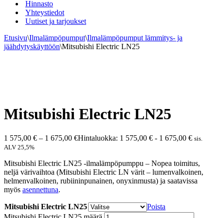
Hinnasto
Yhteystiedot
Uutiset ja tarjoukset
Etusivu
\
Ilmalämpöpumput
\
Ilmalämpöpumput lämmitys- ja
jäähdytyskäyttöön
\
Mitsubishi Electric LN25
Mitsubishi Electric LN25
1 575,00
€
–
1 675,00
€
Hintaluokka: 1 575,00 € - 1 675,00 €
sis.
ALV 25,5%
Mitsubishi Electric LN25 -ilmalämpöpumppu – Nopea toimitus,
neljä värivaihtoa (Mitsubishi Electric LN värit – lumenvalkoinen,
helmenvalkoinen, rubiininpunainen, onyxinmusta) ja saatavissa
myös
asennettuna
.
Mitsubishi Electric LN25
Poista
Mitsubishi Electric LN25 määrä