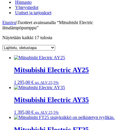
Hinnasto
Yhteystiedot
Uutiset ja tarjoukset
Etusivu
\
Tuotteet avainsanalla “Mitsubishi Electric
ilmalämpöpumppu”
Näytetään kaikki 17 tulosta
Mitsubishi Electric AY25
1 295,00
€
sis. ALV 25,5%
Mitsubishi Electric AY35
1 395,00
€
sis. ALV 25,5%
Mitsubishi Electric FT25