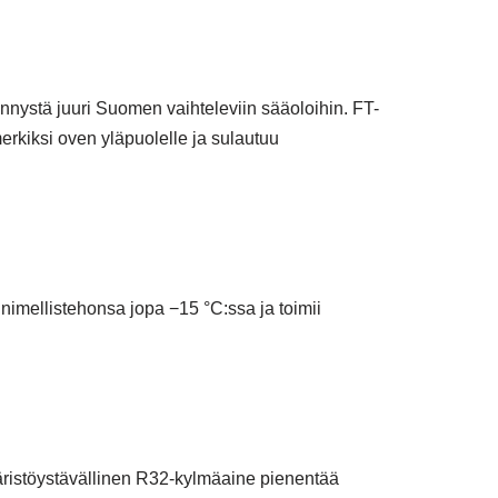
nystä juuri Suomen vaihteleviin sääoloihin. FT-
erkiksi oven yläpuolelle ja sulautuu
nimellistehonsa jopa −15 °C:ssa ja toimii
ristöystävällinen R32-kylmäaine pienentää