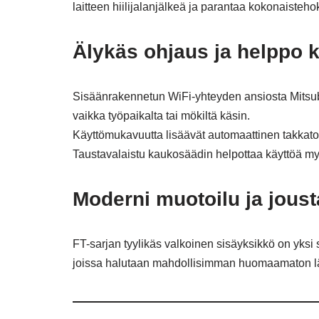
laitteen hiilijalanjälkeä ja parantaa kokonaisteho
Älykäs ohjaus ja helppo k
Sisäänrakennetun WiFi-yhteyden ansiosta Mitsubis
vaikka työpaikalta tai mökiltä käsin.
Käyttömukavuutta lisäävät automaattinen takkatoi
Taustavalaistu kaukosäädin helpottaa käyttöä my
Moderni muotoilu ja jous
FT-sarjan tyylikäs valkoinen sisäyksikkö on yksi 
joissa halutaan mahdollisimman huomaamaton läm