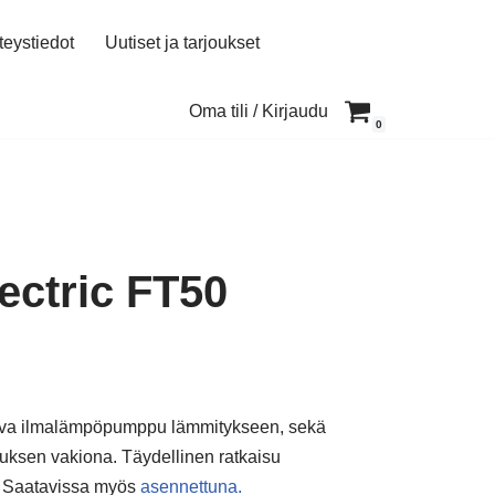
teystiedot
Uutiset ja tarjoukset
Oma tili / Kirjaudu
0
ectric FT50
ttava ilmalämpöpumppu lämmitykseen, sekä
auksen vakiona. Täydellinen ratkaisu
in. Saatavissa myös
asennettuna.