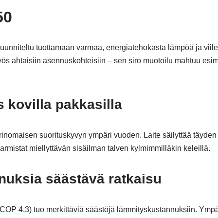
T50
unniteltu tuottamaan varmaa, energiatehokasta lämpöä ja viilen
yös ahtaisiin asennuskohteisiin – sen siro muotoilu mahtuu esim
 kovilla pakkasilla
inomaisen suorituskyvyn ympäri vuoden. Laite säilyttää täyden 
rmistat miellyttävän sisäilman talven kylmimmilläkin keleillä.
nuksia säästävä ratkaisu
OP 4,3) tuo merkittäviä säästöjä lämmityskustannuksiin. Ympä