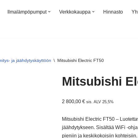
Ilmalämpöpumput
Verkkokauppa
Hinnasto
Yh
tys- ja jäähdytyskäyttöön
\
Mitsubishi Electric FT50
Mitsubishi El
2 800,00
€
sis. ALV 25,5%
Mitsubishi Electric FT50 – Luote
jäähdytykseen. Sisältää WiFi -ohj
pieniin ja keskikokoisiin kohteisi