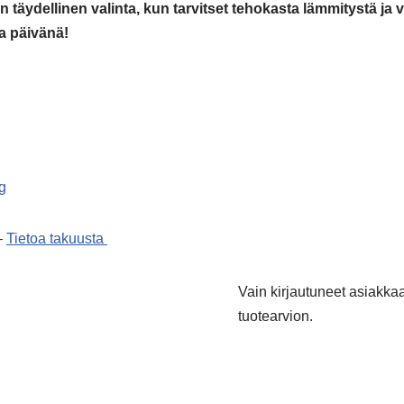
täydellinen valinta, kun tarvitset tehokasta lämmitystä ja v
a päivänä!
g
–
Tietoa takuusta
Vain kirjautuneet asiakkaat
tuotearvion.