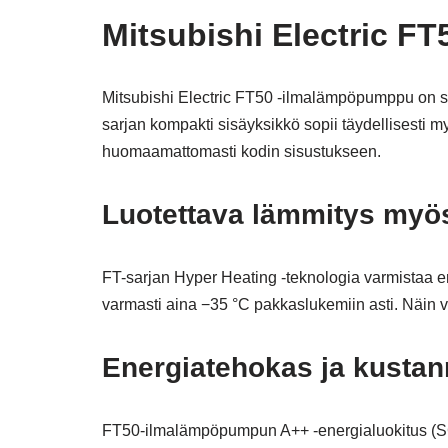
Mitsubishi Electric F
Mitsubishi Electric FT50 -ilmalämpöpumppu on su
sarjan kompakti sisäyksikkö sopii täydellisesti m
huomaamattomasti kodin sisustukseen.
Luotettava lämmitys myös
FT-sarjan Hyper Heating -teknologia varmistaa er
varmasti aina −35 °C pakkaslukemiin asti. Näin va
Energiatehokas ja kustan
FT50-ilmalämpöpumpun A++ -energialuokitus (SC