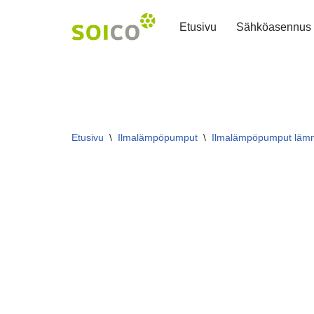
Etusivu
Sähköasennus
Siirry
suoraan
sisältöön
Etusivu
\
Ilmalämpöpumput
\
Ilmalämpöpumput lämmi