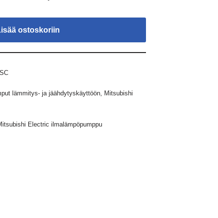
Lisää ostoskoriin
-SC
ut lämmitys- ja jäähdytyskäyttöön
,
Mitsubishi
Mitsubishi Electric ilmalämpöpumppu