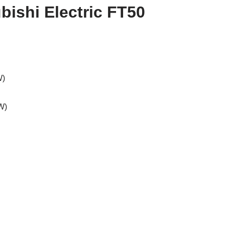
ubishi Electric FT50
W)
W)