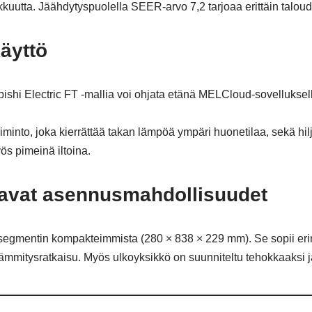
kkuutta. Jäähdytyspuolella SEER-arvo 7,2 tarjoaa erittäin taloude
äyttö
hi Electric FT -mallia voi ohjata etänä MELCloud-sovelluksella. 
minto, joka kierrättää takan lämpöä ympäri huonetilaa, sekä hilj
ös pimeinä iltoina.
tavat asennusmahdollisuudet
segmentin kompakteimmista (280 × 838 × 229 mm). Se sopii erinoma
mitysratkaisu. Myös ulkoyksikkö on suunniteltu tehokkaaksi ja