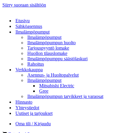
Siirry suoraan sisältöön
Etusivu
Sähköasennus
Ilmalämpöpumput
Ilmalämpöpumput
Ilmalämpöpumpun huolto
Tarjouspyyntö lomake
Huollon tilauslomake
Ilmalämpöpumppu säästölaskuri
Rahoitus
Verkkokauppa
Asennus- ja Huoltopalvelut
Ilmalämpöpumput
Mitsubishi Electric
Gree
Ilmalämpöpumpun tarvikkeet ja varaosat
Hinnasto
Yhteystiedot
Uutiset ja tarjoukset
Oma tili / Kirjaudu