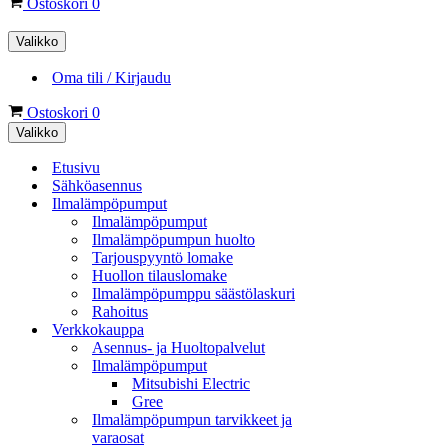
Ostoskori
0
Valikko
Oma tili / Kirjaudu
Ostoskori
0
Valikko
Etusivu
Sähköasennus
Ilmalämpöpumput
Ilmalämpöpumput
Ilmalämpöpumpun huolto
Tarjouspyyntö lomake
Huollon tilauslomake
Ilmalämpöpumppu säästölaskuri
Rahoitus
Verkkokauppa
Asennus- ja Huoltopalvelut
Ilmalämpöpumput
Mitsubishi Electric
Gree
Ilmalämpöpumpun tarvikkeet ja
varaosat