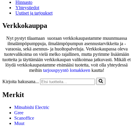
Hinnasto
Yhteystiedot
Uutiset ja tarjoukset
Verkkokauppa
Nyt pystyt tilaamaan suoraan verkkokaupastamme muunmuassa
ilmalämpöpumppuja, ilmalämpöpumpun asennustarvikkeita ja -
varaosia, sekä asennus- ja huoltopalveluja. Verkkokaupassa oleva
tuotevalikoima on vielä melko rajallinen, mutta pyrimme lisäämään
tuotteita ja täyttämään verkkokaupan valikoimaa jatkuvasti. Mikäli et
löydä verkkokaupastamme etsimääsi tuotetta, voit olla yhteydessä
meihin
tarjouspyyntö lomakkeen
kautta!
Kirjoita hakusana...
Merkit
Mitsubishi Electric
Gree
Scanoffice
Muut