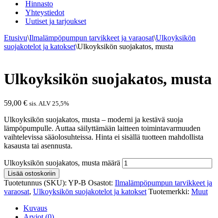
Hinnasto
Yhteystiedot
Uutiset ja tarjoukset
Etusivu
\
Ilmalämpöpumpun tarvikkeet ja varaosat
\
Ulkoyksikön
suojakotelot ja katokset
\
Ulkoyksikön suojakatos, musta
Ulkoyksikön suojakatos, musta
59,00
€
sis. ALV 25,5%
Ulkoyksikön suojakatos, musta – moderni ja kestävä suoja
lämpöpumpulle. Auttaa säilyttämään laitteen toimintavarmuuden
vaihtelevissa sääolosuhteissa. Hinta ei sisällä tuotteen mahdollista
kasausta tai asennusta.
Ulkoyksikön suojakatos, musta määrä
Lisää ostoskoriin
Tuotetunnus (SKU):
YP-B
Osastot:
Ilmalämpöpumpun tarvikkeet ja
varaosat
,
Ulkoyksikön suojakotelot ja katokset
Tuotemerkki:
Muut
Kuvaus
Arviot (0)