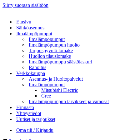
Siirry suoraan sisältöön
Etusivu
Sähköasennus
Ilmalämpöpumput
Ilmalämpöpumput
Ilmalämpöpumpun huolto
Tarjouspyyntö lomake
Huollon tilauslomake
Ilmalämpöpumppu säästölaskuri
Rahoitus
Verkkokauppa
Asennus- ja Huoltopalvelut
Ilmalämpöpumput
Mitsubishi Electric
Gree
Ilmalämpöpumpun tarvikkeet ja varaosat
Hinnasto
Yhteystiedot
Uutiset ja tarjoukset
Oma tili / Kirjaudu