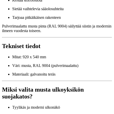
Kestää korroosiota
Sietää vaihtelevia sääolosuhteita
Tarjoaa pitkäikäisen rakenteen
Pulverimaalattu musta pinta (RAL 9004) säilyttää siistin ja modernin
ilmeen vuodesta toiseen.
Tekniset tiedot
Mitat: 920 x 540 mm
Väri: musta, RAL 9004 (pulverimaalattu)
Materiaali: galvanoitu teräs
Miksi valita musta ulkoyksikön
suojakatos?
Tyylikäs ja moderni ulkonäkö