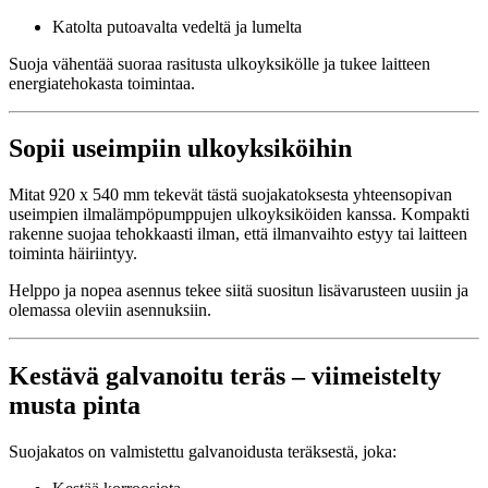
Katolta putoavalta vedeltä ja lumelta
Suoja vähentää suoraa rasitusta ulkoyksikölle ja tukee laitteen
energiatehokasta toimintaa.
Sopii useimpiin ulkoyksiköihin
Mitat 920 x 540 mm tekevät tästä suojakatoksesta yhteensopivan
useimpien ilmalämpöpumppujen ulkoyksiköiden kanssa. Kompakti
rakenne suojaa tehokkaasti ilman, että ilmanvaihto estyy tai laitteen
toiminta häiriintyy.
Helppo ja nopea asennus tekee siitä suositun lisävarusteen uusiin ja
olemassa oleviin asennuksiin.
Kestävä galvanoitu teräs – viimeistelty
musta pinta
Suojakatos on valmistettu galvanoidusta teräksestä, joka: