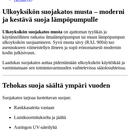
Ulkoyksikön suojakatos musta – moderni
ja kestävä suoja lämpöpumpulle
Ulkoyksikön suojakatos musta
on ajattoman tyylikäs ja
käytännöllinen ratkaisu ilmalämpöpumpun tai muun lämpöpumpun
ulkoyksikön suojaamiseen. Syvä musta sävy (RAL 9004) tuo
asennukseen viimeistellyn ilmeen ja sopii erinomaisesti modernin
kodin julkisivuun.
Laadukas suojakatos auttaa pidentämään ulkoyksikön käyttöikää ja
varmistamaan sen toimintavarmuuden vaihtelevissa sääolosuhteissa.
Tehokas suoja säältä ympäri vuoden
Suojakatos tarjoaa luotettavan suojan:
Rankkasateita vastaan
Lumikuormitukselta ja jäältä
Auringon UV-säteilyltä