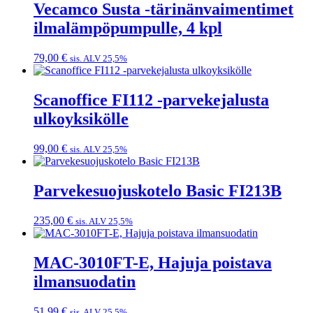
Vecamco Susta -tärinänvaimentimet
ilmalämpöpumpulle, 4 kpl
79,00
€
sis. ALV 25,5%
Scanoffice FI112 -parvekejalusta
ulkoyksikölle
99,00
€
sis. ALV 25,5%
Parvekesuojuskotelo Basic FI213B
235,00
€
sis. ALV 25,5%
MAC-3010FT-E, Hajuja poistava
ilmansuodatin
51,99
€
sis. ALV 25,5%