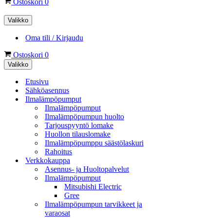
Ostoskori
0
Valikko
Oma tili / Kirjaudu
Ostoskori
0
Valikko
Etusivu
Sähköasennus
Ilmalämpöpumput
Ilmalämpöpumput
Ilmalämpöpumpun huolto
Tarjouspyyntö lomake
Huollon tilauslomake
Ilmalämpöpumppu säästölaskuri
Rahoitus
Verkkokauppa
Asennus- ja Huoltopalvelut
Ilmalämpöpumput
Mitsubishi Electric
Gree
Ilmalämpöpumpun tarvikkeet ja
varaosat