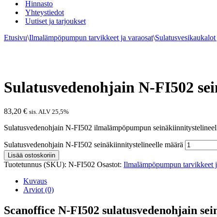
Hinnasto
Yhteystiedot
Uutiset ja tarjoukset
Etusivu
\
Ilmalämpöpumpun tarvikkeet ja varaosat
\
Sulatusvesikaukalot 
Sulatusvedenohjain N-FI502 sein
83,20
€
sis. ALV 25,5%
Sulatusvedenohjain N-FI502 ilmalämpöpumpun seinäkiinnitystelineelle.
Sulatusvedenohjain N-FI502 seinäkiinnitystelineelle määrä
Lisää ostoskoriin
Tuotetunnus (SKU):
N-FI502
Osastot:
Ilmalämpöpumpun tarvikkeet j
Kuvaus
Arviot (0)
Scanoffice N-FI502 sulatusvedenohjain seinä