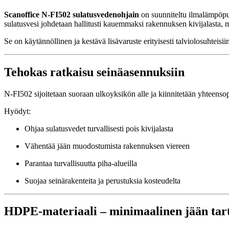
Scanoffice N-FI502 sulatusvedenohjain
on suunniteltu ilmalämpöpum
sulatusvesi johdetaan hallitusti kauemmaksi rakennuksen kivijalasta, m
Se on käytännöllinen ja kestävä lisävaruste erityisesti talviolosuhteisii
Tehokas ratkaisu seinäasennuksiin
N-FI502 sijoitetaan suoraan ulkoyksikön alle ja kiinnitetään yhteenso
Hyödyt:
Ohjaa sulatusvedet turvallisesti pois kivijalasta
Vähentää jään muodostumista rakennuksen viereen
Parantaa turvallisuutta piha-alueilla
Suojaa seinärakenteita ja perustuksia kosteudelta
HDPE-materiaali – minimaalinen jään tar