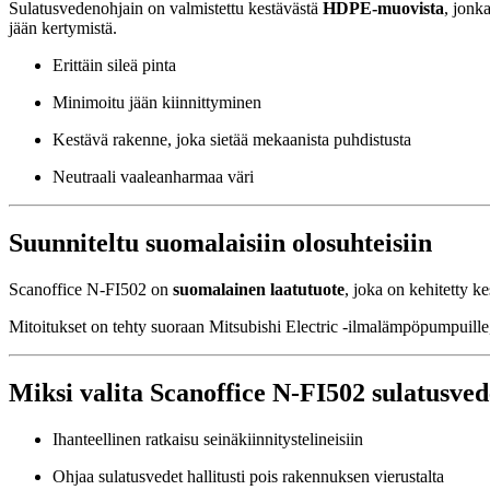
Sulatusvedenohjain on valmistettu kestävästä
HDPE-muovista
, jonk
jään kertymistä.
Erittäin sileä pinta
Minimoitu jään kiinnittyminen
Kestävä rakenne, joka sietää mekaanista puhdistusta
Neutraali vaaleanharmaa väri
Suunniteltu suomalaisiin olosuhteisiin
Scanoffice N-FI502 on
suomalainen laatutuote
, joka on kehitetty k
Mitoitukset on tehty suoraan Mitsubishi Electric -ilmalämpöpumpuille
Miksi valita Scanoffice N-FI502 sulatusve
Ihanteellinen ratkaisu seinäkiinnitystelineisiin
Ohjaa sulatusvedet hallitusti pois rakennuksen vierustalta