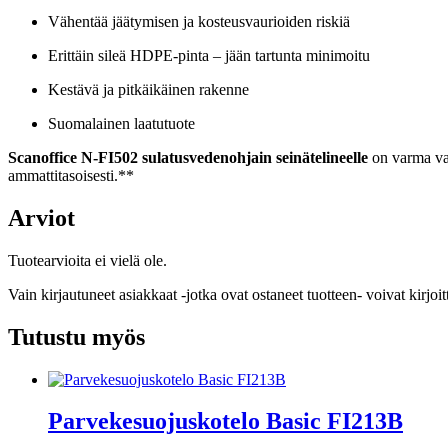
Vähentää jäätymisen ja kosteusvaurioiden riskiä
Erittäin sileä HDPE-pinta – jään tartunta minimoitu
Kestävä ja pitkäikäinen rakenne
Suomalainen laatutuote
Scanoffice N-FI502 sulatusvedenohjain seinätelineelle
on varma val
ammattitasoisesti.**
Arviot
Tuotearvioita ei vielä ole.
Vain kirjautuneet asiakkaat -jotka ovat ostaneet tuotteen- voivat kirjoit
Tutustu myös
Parvekesuojuskotelo Basic FI213B