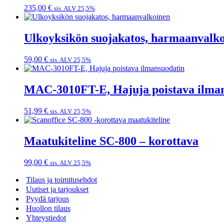
235,00
€
sis. ALV 25,5%
Ulkoyksikön suojakatos, harmaanvalk
59,00
€
sis. ALV 25,5%
MAC-3010FT-E, Hajuja poistava ilma
51,99
€
sis. ALV 25,5%
Maatukiteline SC-800 – korottava
99,00
€
sis. ALV 25,5%
Tilaus ja toimitusehdot
Uutiset ja tarjoukset
Pyydä tarjous
Huollon tilaus
Yhteystiedot