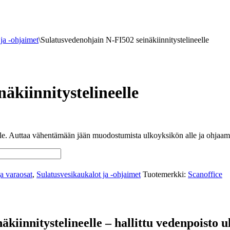
ja -ohjaimet
\
Sulatusvedenohjain N-FI502 seinäkiinnitystelineelle
äkiinnitystelineelle
 Auttaa vähentämään jään muodostumista ulkoyksikön alle ja ohjaamaan 
a varaosat
,
Sulatusvesikaukalot ja -ohjaimet
Tuotemerkki:
Scanoffice
kiinnitystelineelle – hallittu vedenpoisto u