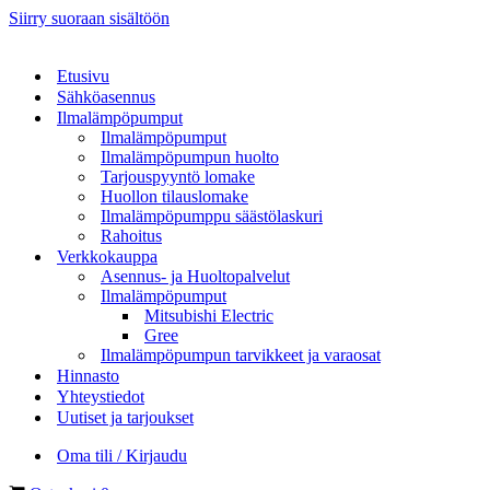
Siirry suoraan sisältöön
Etusivu
Sähköasennus
Ilmalämpöpumput
Ilmalämpöpumput
Ilmalämpöpumpun huolto
Tarjouspyyntö lomake
Huollon tilauslomake
Ilmalämpöpumppu säästölaskuri
Rahoitus
Verkkokauppa
Asennus- ja Huoltopalvelut
Ilmalämpöpumput
Mitsubishi Electric
Gree
Ilmalämpöpumpun tarvikkeet ja varaosat
Hinnasto
Yhteystiedot
Uutiset ja tarjoukset
Oma tili / Kirjaudu