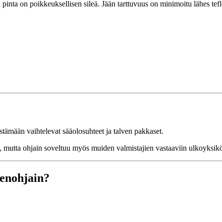
a pinta on poikkeuksellisen sileä. Jään tarttuvuus on minimoitu lähes tef
estämään vaihtelevat sääolosuhteet ja talven pakkaset.
, mutta ohjain soveltuu myös muiden valmistajien vastaaviin ulkoyksikö
denohjain?