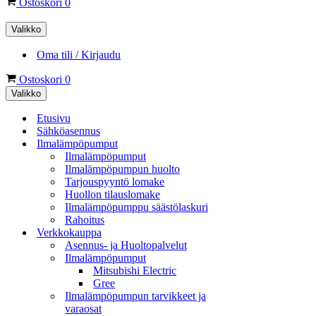
Ostoskori
0
Valikko
Oma tili / Kirjaudu
Ostoskori
0
Valikko
Etusivu
Sähköasennus
Ilmalämpöpumput
Ilmalämpöpumput
Ilmalämpöpumpun huolto
Tarjouspyyntö lomake
Huollon tilauslomake
Ilmalämpöpumppu säästölaskuri
Rahoitus
Verkkokauppa
Asennus- ja Huoltopalvelut
Ilmalämpöpumput
Mitsubishi Electric
Gree
Ilmalämpöpumpun tarvikkeet ja
varaosat