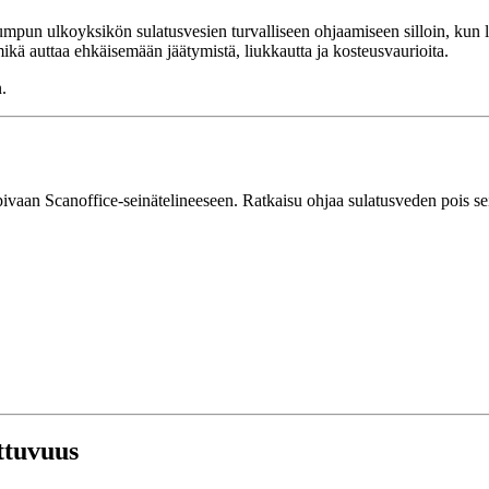
pun ulkoyksikön sulatusvesien turvalliseen ohjaamiseen silloin, kun la
ikä auttaa ehkäisemään jäätymistä, liukkautta ja kosteusvaurioita.
n.
pivaan Scanoffice-seinätelineeseen. Ratkaisu ohjaa sulatusveden pois se
ttuvuus