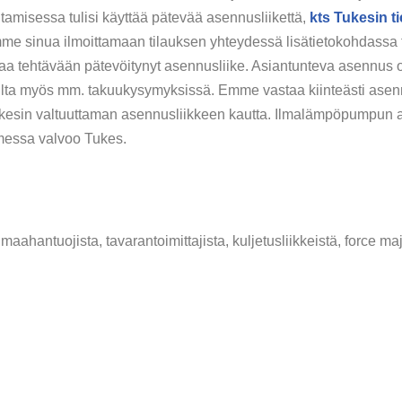
amisessa tulisi käyttää pätevää asennusliikettä,
kts Tukesin t
 sinua ilmoittamaan tilauksen yhteydessä lisätietokohdassa t
aa tehtävään pätevöitynyt asennusliike. Asiantunteva asennus on
ilta myös mm. takuukysymyksissä. Emme vastaa kiinteästi asenne
Tukesin valtuuttaman asennusliikkeen kautta. Ilmalämpöpumpun
omessa valvoo Tukes.
maahantuojista, tavarantoimittajista, kuljetusliikkeistä, force maj