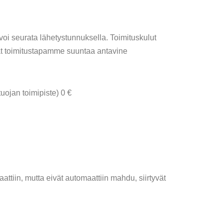
ä voi seurata lähetystunnuksella. Toimituskulut
ät toimitustapamme suuntaa antavine
ojan toimipiste) 0 €
maattiin, mutta eivät automaattiin mahdu, siirtyvät