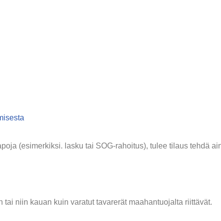
misesta
ja (esimerkiksi. lasku tai SOG-rahoitus), tulee tilaus tehdä ai
tai niin kauan kuin varatut tavarerät maahantuojalta riittävät.