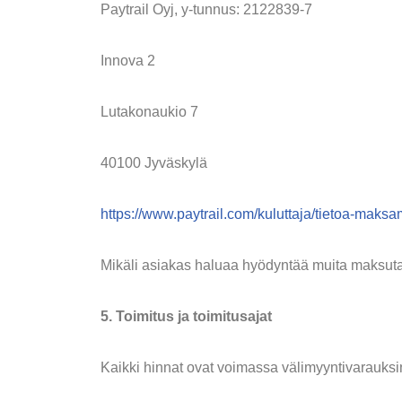
Paytrail Oyj, y-tunnus: 2122839-7
Innova 2
Lutakonaukio 7
40100 Jyväskylä
https://www.paytrail.com/kuluttaja/tietoa-maksa
Mikäli asiakas haluaa hyödyntää muita maksutapo
5.
Toimitus ja toimitusajat
Kaikki hinnat ovat voimassa välimyyntivarauksin 