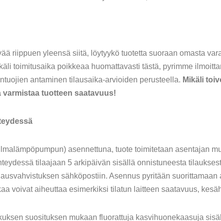
vää riippuen yleensä siitä, löytyykö tuotetta suoraan omasta vara
äli toimitusaika poikkeaa huomattavasti tästä, pyrimme ilmoitta
tuojien antaminen tilausaika-arvioiden perusteella.
Mikäli toiv
a varmistaa tuotteen saatavuus!
hteydessä
si ilmalämpöpumpun) asennettuna, tuote toimitetaan asentajan mu
eydessä tilaajaan 5 arkipäivän sisällä onnistuneesta tilauksest
ilausvahvistuksen sähköpostiin. Asennus pyritään suorittamaan a
kaa voivat aiheuttaa esimerkiksi tilatun laitteen saatavuus, kes
ksen suosituksen mukaan fluorattuja kasvihuonekaasuja sisält