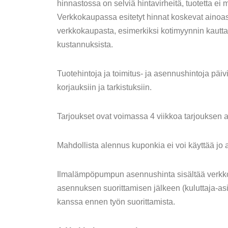
hinnastossa on selviä hintavirheitä, tuotetta 
Verkkokaupassa esitetyt hinnat koskevat ainoast
verkkokaupasta, esimerkiksi kotimyynnin kautta 
kustannuksista.
Tuotehintoja ja toimitus- ja asennushintoja päiv
korjauksiin ja tarkistuksiin.
Tarjoukset ovat voimassa 4 viikkoa tarjouksen an
Mahdollista alennus kuponkia ei voi käyttää jo 
Ilmalämpöpumpun asennushinta sisältää verk
asennuksen suorittamisen jälkeen (kuluttaja-as
kanssa ennen työn suorittamista.