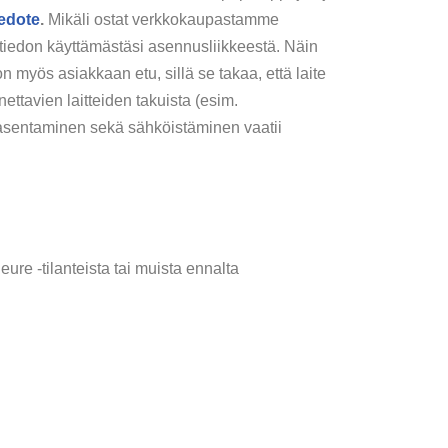
iedote
.
Mikäli ostat verkkokaupastamme
iedon käyttämästäsi asennusliikkeestä. Näin
 myös asiakkaan etu, sillä se takaa, että laite
ttavien laitteiden takuista (esim.
 asentaminen sekä sähköistäminen vaatii
eure -tilanteista tai muista ennalta