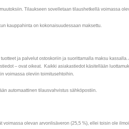
muutoksiin. Tilaukseen sovelletaan tilaushetkellä voimassa olev
a, kun kauppahinta on kokonaisuudessaan maksettu.
otteet ja palvelut ostoskoriin ja suorittamalla maksu kassalla. A
ystiedot – ovat oikeat. Kaikki asiakastiedot käsitellään luottamu
in voimassa oleviin toimitusehtoihin.
tään automaattinen tilausvahvistus sähköpostiin.
vät voimassa olevan arvonlisäveron (25,5 %), ellei toisin ole ilmo