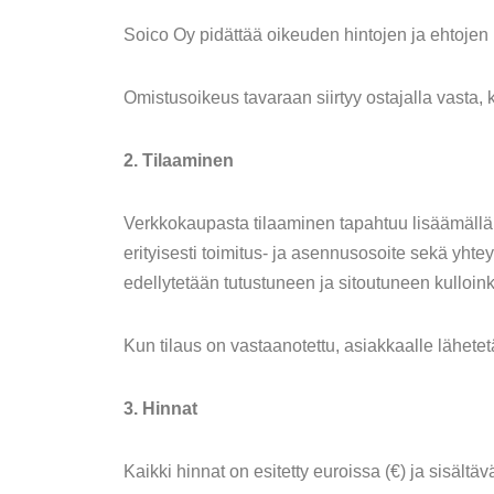
Soico Oy pidättää oikeuden hintojen ja ehtojen 
Omistusoikeus tavaraan siirtyy ostajalla vast
2. Tilaaminen
Verkkokaupasta tilaaminen tapahtuu lisäämällä tu
erityisesti toimitus- ja asennusosoite sekä yhte
edellytetään tutustuneen ja sitoutuneen kulloink
Kun tilaus on vastaanotettu, asiakkaalle lähete
3. Hinnat
Kaikki hinnat on esitetty euroissa (€) ja sisältä