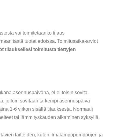
stosta vai toimitetaanko tilaus
maan tästä tuotetiedoissa. Toimitusaika-arviot
ot tilauksellesi toimitusta tiettyjen
kana asennuspäivänä, ellei toisin sovita.
a, jolloin sovitaan tarkempi asennuspäivä
ina 1-6 viikon sisällä tilauksesta. Normaali
ähelteet tai lämmityskauden alkaminen syksyllä.
ävien laitteiden, kuten ilmalämpöpumppujen ja