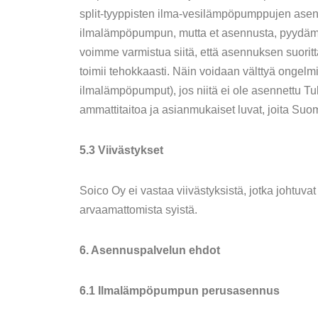
split-tyyppisten ilma-vesilämpöpumppujen asent
ilmalämpöpumpun, mutta et asennusta, pyydämme
voimme varmistua siitä, että asennuksen suoritt
toimii tehokkaasti. Näin voidaan välttyä ongelm
ilmalämpöpumput), jos niitä ei ole asennettu 
ammattitaitoa ja asianmukaiset luvat, joita Su
5.3 Viivästykset
Soico Oy ei vastaa viivästyksistä, jotka johtuvat 
arvaamattomista syistä.
6. Asennuspalvelun ehdot
6.1 Ilmalämpöpumpun perusasennus