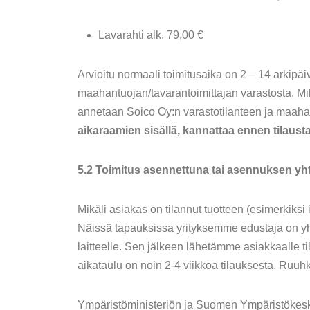
Lavarahti alk. 79,00 €
Arvioitu normaali toimitusaika on 2 – 14 arkipäi
maahantuojan/tavarantoimittajan varastosta. Mik
annetaan Soico Oy:n varastotilanteen ja maahan
aikaraamien sisällä, kannattaa ennen tilaust
5.2 Toimitus asennettuna tai asennuksen y
Mikäli asiakas on tilannut tuotteen (esimerkik
Näissä tapauksissa yrityksemme edustaja on yht
laitteelle. Sen jälkeen lähetämme asiakkaalle t
aikataulu on noin 2-4 viikkoa tilauksesta. Ruuh
Ympäristöministeriön ja Suomen Ympäristökesku