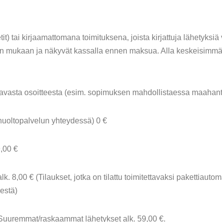
it) tai kirjaamattomana toimituksena, joista kirjattuja lähetyksi
nin mukaan ja näkyvät kassalla ennen maksua. Alla keskeisimm
tavasta osoitteesta (esim. sopimuksen mahdollistaessa maahantu
huoltopalvelun yhteydessä) 0 €
9,00 €
lk. 8,00 € (Tilaukset, jotka on tilattu toimitettavaksi pakettiauto
estä)
€. Suuremmat/raskaammat lähetykset alk. 59,00 €.