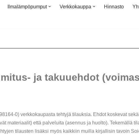
Ilmalämpöpumput
Verkkokauppa
Hinnasto
Yh
oimitus- ja takuuehdot (voima
8164-0) verkkokaupasta tehtyjä tilauksia. Ehdot koskevat sekä
ät materiaalit) että palveluita (asennus ja huolto). Tekemällä 
jen tilausten lisäksi myös kaikkiin muilla kirjallisin tavoin Soic