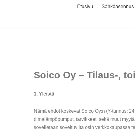
Etusivu
Sähköasennus
Siirry
suoraan
sisältöön
Soico Oy – Tilaus-, t
1. Yleistä
Nämä ehdot koskevat Soico Oy:n (Y-tunnus: 249
(ilmalämpöpumput, tarvikkeet, sekä muut myytäv
sovelletaan soveltuvilta osin verkkokaupassa tehty