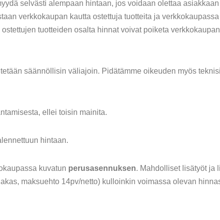
ei myydä selvästi alempaan hintaan, jos voidaan olettaa asiakk
aan verkkokaupan kautta ostettuja tuotteita ja verkkokaupassa es
ostettujen tuotteiden osalta hinnat voivat poiketa verkkokaupan 
itetään säännöllisin väliajoin. Pidätämme oikeuden myös teknisist
tamisesta, ellei toisin mainita.
alennettuun hintaan.
kokaupassa kuvatun
perusasennuksen
. Mahdolliset lisätyöt ja 
iakas, maksuehto 14pv/netto) kulloinkin voimassa olevan hinnas