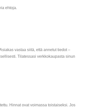
ia ehtoja.
siakas vastaa siitä, että annetut tiedot –
ksellisesti. Tilatessasi verkkokaupasta sinun
itettu. Hinnat ovat voimassa toistaiseksi. Jos