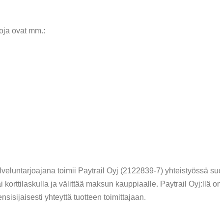
oja ovat mm.:
eluntarjoajana toimii Paytrail Oyj (2122839-7) yhteistyössä su
i korttilaskulla ja välittää maksun kauppiaalle. Paytrail Oyj:llä
ijaisesti yhteyttä tuotteen toimittajaan.