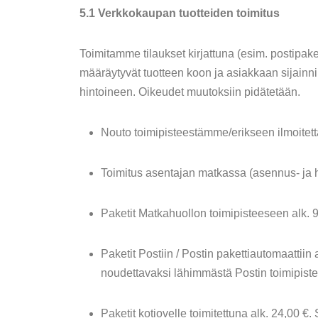
5.1 Verkkokaupan tuotteiden toimitus
Toimitamme tilaukset kirjattuna (esim. postipaket
määräytyvät tuotteen koon ja asiakkaan sijain
hintoineen. Oikeudet muutoksiin pidätetään.
Nouto toimipisteestämme/erikseen ilmoitet
Toimitus asentajan matkassa (asennus- ja 
Paketit Matkahuollon toimipisteeseen alk. 
Paketit Postiin / Postin pakettiautomaattiin a
noudettavaksi lähimmästä Postin toimipiste
Paketit kotiovelle toimitettuna alk. 24,00 