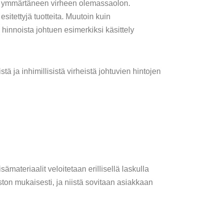
aan ymmärtäneen virheen olemassaolon.
itettyjä tuotteita. Muutoin kuin
hinnoista johtuen esimerkiksi käsittely
ä ja inhimillisistä virheistä johtuvien hintojen
lisämateriaalit veloitetaan erillisellä laskulla
ton mukaisesti, ja niistä sovitaan asiakkaan