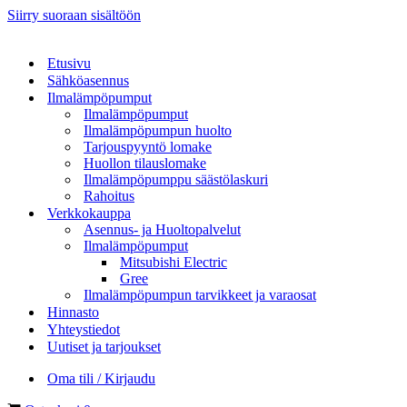
Siirry suoraan sisältöön
Etusivu
Sähköasennus
Ilmalämpöpumput
Ilmalämpöpumput
Ilmalämpöpumpun huolto
Tarjouspyyntö lomake
Huollon tilauslomake
Ilmalämpöpumppu säästölaskuri
Rahoitus
Verkkokauppa
Asennus- ja Huoltopalvelut
Ilmalämpöpumput
Mitsubishi Electric
Gree
Ilmalämpöpumpun tarvikkeet ja varaosat
Hinnasto
Yhteystiedot
Uutiset ja tarjoukset
Oma tili / Kirjaudu