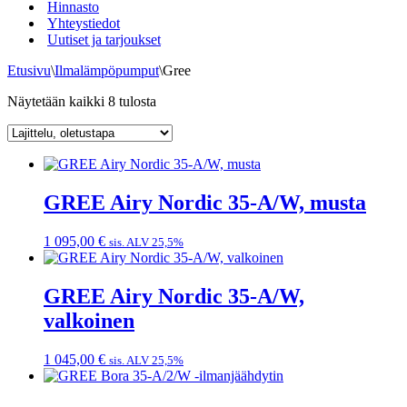
Hinnasto
Yhteystiedot
Uutiset ja tarjoukset
Etusivu
\
Ilmalämpöpumput
\
Gree
Näytetään kaikki 8 tulosta
GREE Airy Nordic 35-A/W, musta
1 095,00
€
sis. ALV 25,5%
GREE Airy Nordic 35-A/W,
valkoinen
1 045,00
€
sis. ALV 25,5%