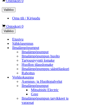
Ostoskori
0
Valikko
Oma tili / Kirjaudu
Ostoskori
0
Valikko
Etusivu
Sähköasennus
Ilmalämpöpumput
Ilmalämpöpumput
Ilmalämpöpumpun huolto
Tarjouspyyntö lomake
Huollon tilauslomake
Ilmalämpöpumppu säästölaskuri
Rahoitus
Verkkokauppa
Asennus- ja Huoltopalvelut
Ilmalämpöpumput
Mitsubishi Electric
Gree
Ilmalämpöpumpun tarvikkeet ja
varaosat