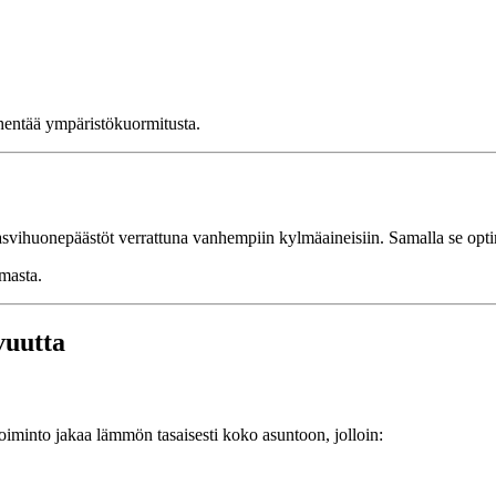
hentää ympäristökuormitusta.
asvihuonepäästöt verrattuna vanhempiin kylmäaineisiin. Samalla se opti
masta.
vuutta
minto jakaa lämmön tasaisesti koko asuntoon, jolloin: