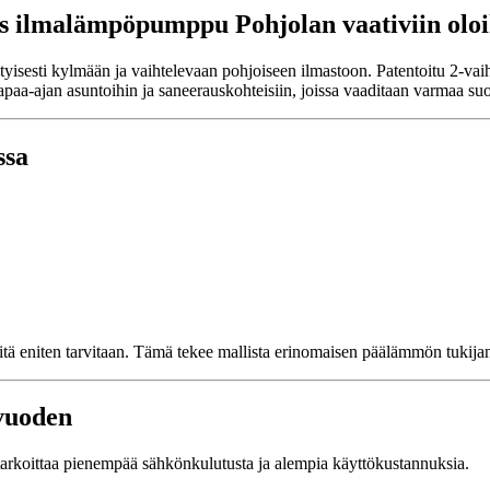
 ilmalämpöpumppu Pohjolan vaativiin oloi
ityisesti kylmään ja vaihtelevaan pohjoiseen ilmastoon. Patentoitu 2-
apaa-ajan asuntoihin ja saneerauskohteisiin, joissa vaaditaan varmaa suo
ssa
sitä eniten tarvitaan. Tämä tekee mallista erinomaisen päälämmön tukija
vuoden
tarkoittaa pienempää sähkönkulutusta ja alempia käyttökustannuksia.