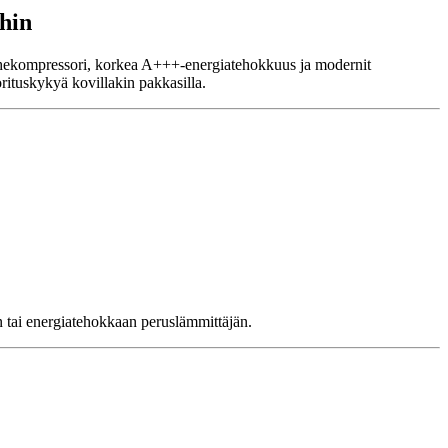
hin
vaihekompressori, korkea A+++-energiatehokkuus ja modernit
rituskykyä kovillakin pakkasilla.
n tai energiatehokkaan peruslämmittäjän.