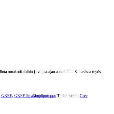
a omakotitaloihin ja vapaa-ajan asuntoihin. Saatavissa myös
e
GREE
,
GREE ilmalämpöpumppu
Tuotemerkki:
Gree