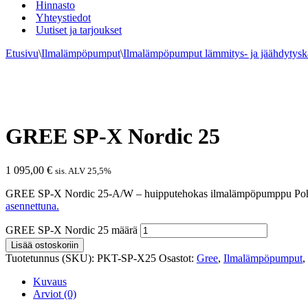
Hinnasto
Yhteystiedot
Uutiset ja tarjoukset
Etusivu
\
Ilmalämpöpumput
\
Ilmalämpöpumput lämmitys- ja jäähdytysk
GREE SP-X Nordic 25
1 095,00
€
sis. ALV 25,5%
GREE SP-X Nordic 25-A/W – huipputehokas ilmalämpöpumppu Pohjolan 
asennettuna.
GREE SP-X Nordic 25 määrä
Lisää ostoskoriin
Tuotetunnus (SKU):
PKT-SP-X25
Osastot:
Gree
,
Ilmalämpöpumput
,
Kuvaus
Arviot (0)