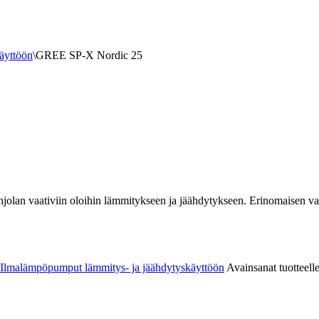
äyttöön
\
GREE SP-X Nordic 25
vaativiin oloihin lämmitykseen ja jäähdytykseen. Erinomaisen valint
Ilmalämpöpumput lämmitys- ja jäähdytyskäyttöön
Avainsanat tuotteell