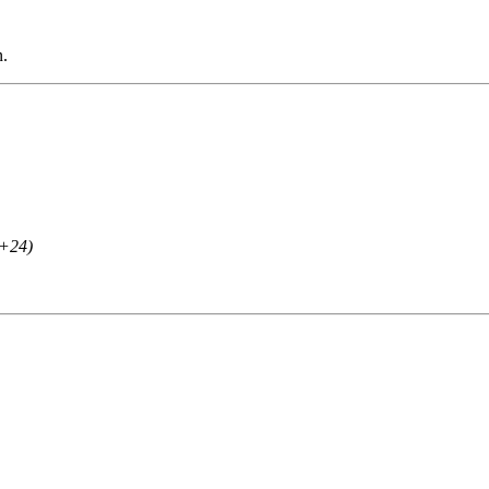
n.
.+24)