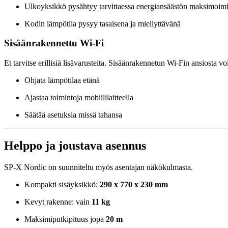
Ulkoyksikkö pysähtyy tarvittaessa energiansäästön maksimoimi
Kodin lämpötila pysyy tasaisena ja miellyttävänä
Sisäänrakennettu Wi-Fi
Et tarvitse erillisiä lisävarusteita. Sisäänrakennetun Wi-Fin ansiosta voi
Ohjata lämpötilaa etänä
Ajastaa toimintoja mobiililaitteella
Säätää asetuksia missä tahansa
Helppo ja joustava asennus
SP-X Nordic on suunniteltu myös asentajan näkökulmasta.
Kompakti sisäyksikkö:
290 x 770 x 230 mm
Kevyt rakenne: vain
11 kg
Maksimiputkipituus jopa
20 m