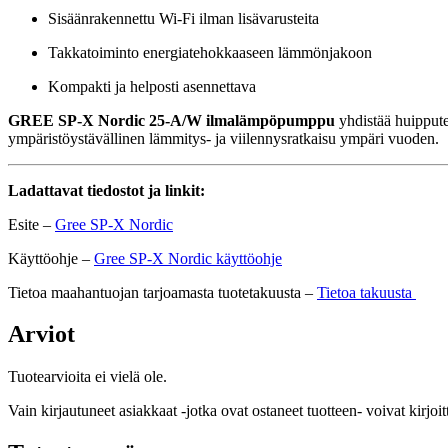
Sisäänrakennettu Wi-Fi ilman lisävarusteita
Takkatoiminto energiatehokkaaseen lämmönjakoon
Kompakti ja helposti asennettava
GREE SP-X Nordic 25-A/W ilmalämpöpumppu
yhdistää huippute
ympäristöystävällinen lämmitys- ja viilennysratkaisu ympäri vuoden.
Ladattavat tiedostot ja linkit:
Esite –
Gree SP-X Nordic
Käyttöohje –
Gree SP-X Nordic käyttöohje
Tietoa maahantuojan tarjoamasta tuotetakuusta –
Tietoa takuusta
Arviot
Tuotearvioita ei vielä ole.
Vain kirjautuneet asiakkaat -jotka ovat ostaneet tuotteen- voivat kirjoit