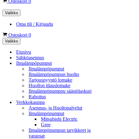
Ostoskori
0
Valikko
Oma tili / Kirjaudu
Ostoskori
0
Valikko
Etusivu
Sähköasennus
Ilmalämpöpumput
Ilmalämpöpumput
Ilmalämpöpumpun huolto
Tarjouspyyntö lomake
Huollon tilauslomake
Ilmalämpöpumppu säästölaskuri
Rahoitus
Verkkokauppa
Asennus- ja Huoltopalvelut
Ilmalämpöpumput
Mitsubishi Electric
Gree
Ilmalämpöpumpun tarvikkeet ja
varaosat