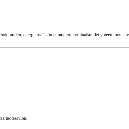
hokkuuden, energiansäästön ja modernit ominaisuudet yhteen luotettavaa
taa tuotearvion.