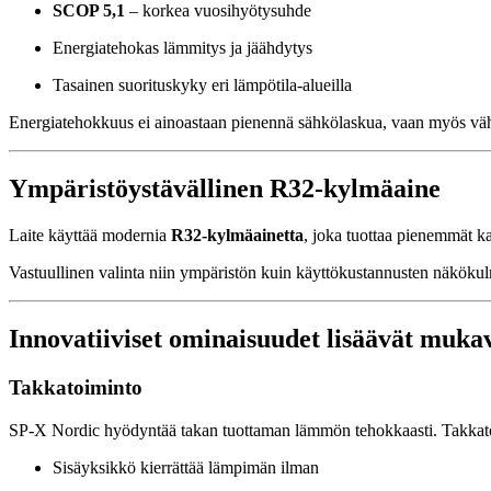
SCOP 5,1
– korkea vuosihyötysuhde
Energiatehokas lämmitys ja jäähdytys
Tasainen suorituskyky eri lämpötila-alueilla
Energiatehokkuus ei ainoastaan pienennä sähkölaskua, vaan myös vä
Ympäristöystävällinen R32-kylmäaine
Laite käyttää modernia
R32-kylmäainetta
, joka tuottaa pienemmät k
Vastuullinen valinta niin ympäristön kuin käyttökustannusten näkökul
Innovatiiviset ominaisuudet lisäävät muka
Takkatoiminto
SP-X Nordic hyödyntää takan tuottaman lämmön tehokkaasti. Takkatoi
Sisäyksikkö kierrättää lämpimän ilman