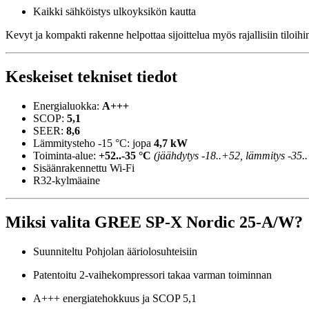
Kaikki sähköistys ulkoyksikön kautta
Kevyt ja kompakti rakenne helpottaa sijoittelua myös rajallisiin tiloihi
Keskeiset tekniset tiedot
Energialuokka:
A+++
SCOP:
5,1
SEER:
8,6
Lämmitysteho -15 °C: jopa
4,7 kW
Toiminta-alue:
+52..-35 °C
(jäähdytys -18..+52, lämmitys -35.
Sisäänrakennettu Wi-Fi
R32-kylmäaine
Miksi valita GREE SP-X Nordic 25-A/W?
Suunniteltu Pohjolan ääriolosuhteisiin
Patentoitu 2-vaihekompressori takaa varman toiminnan
A+++ energiatehokkuus ja SCOP 5,1