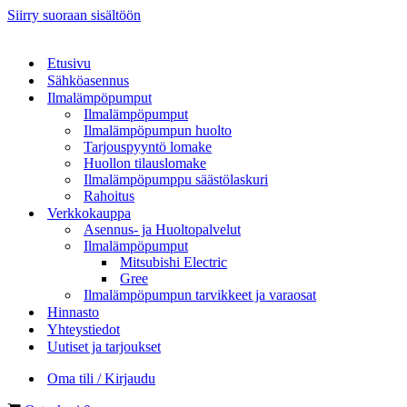
Siirry suoraan sisältöön
Etusivu
Sähköasennus
Ilmalämpöpumput
Ilmalämpöpumput
Ilmalämpöpumpun huolto
Tarjouspyyntö lomake
Huollon tilauslomake
Ilmalämpöpumppu säästölaskuri
Rahoitus
Verkkokauppa
Asennus- ja Huoltopalvelut
Ilmalämpöpumput
Mitsubishi Electric
Gree
Ilmalämpöpumpun tarvikkeet ja varaosat
Hinnasto
Yhteystiedot
Uutiset ja tarjoukset
Oma tili / Kirjaudu