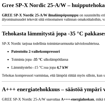
Gree SP-X Nordic 25-A/W – huipputehokas
GREE SP-X Nordic 25-A/W ilmalämpöpumppu
on suunniteltu er
älyominaisuudet tekevät siitä erinomaisen valinnan omakotitaloihin, v
Tehokasta lämmitystä jopa -35 °C pakkase
SP-X Nordic tarjoaa todellista toimintavarmuutta talviolosuhteissa.
Patentoitu 2-vaihekompressori
Toiminta jopa
-35 °C
ulkolämpötilassa
Lämmitysteho -15 °C:ssa jopa
4,7 kW
Tehokas kompressori varmistaa, että lämpöä riittää myös silloin, kun 
A+++ energiatehokkuus – säästöä ympäri 
GREE SP-X Nordic 25-A/W saavuttaa
A+++-energialuokan
, mikä 