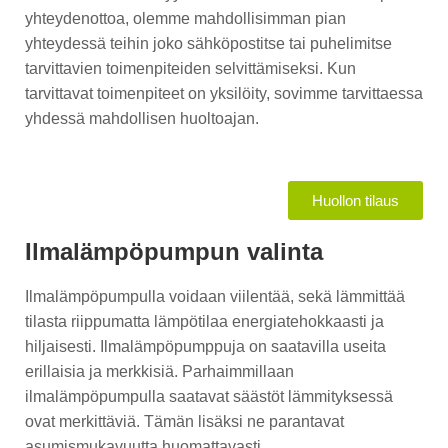
yhteydenottoa, olemme mahdollisimman pian
yhteydessä teihin joko sähköpostitse tai puhelimitse
tarvittavien toimenpiteiden selvittämiseksi. Kun
tarvittavat toimenpiteet on yksilöity, sovimme tarvittaessa
yhdessä mahdollisen huoltoajan.
Huollon tilaus
Ilmalämpöpumpun valinta
Ilmalämpöpumpulla voidaan viilentää, sekä lämmittää
tilasta riippumatta lämpötilaa energiatehokkaasti ja
hiljaisesti. Ilmalämpöpumppuja on saatavilla useita
erillaisia ja merkkisiä. Parhaimmillaan
ilmalämpöpumpulla saatavat säästöt lämmityksessä
ovat merkittäviä. Tämän lisäksi ne parantavat
asumismukavuutta huomattavasti.