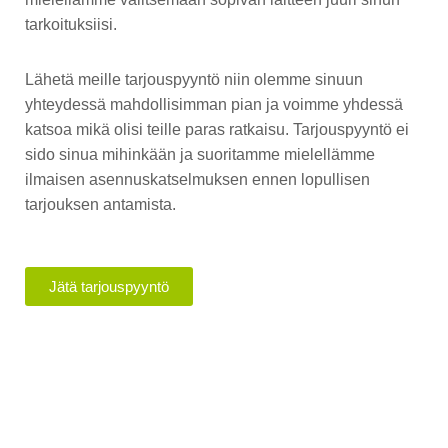
tarkoituksiisi.
Lähetä meille tarjouspyyntö niin olemme sinuun
yhteydessä mahdollisimman pian ja voimme yhdessä
katsoa mikä olisi teille paras ratkaisu. Tarjouspyyntö ei
sido sinua mihinkään ja suoritamme mielellämme
ilmaisen asennuskatselmuksen ennen lopullisen
tarjouksen antamista.
Jätä tarjouspyyntö