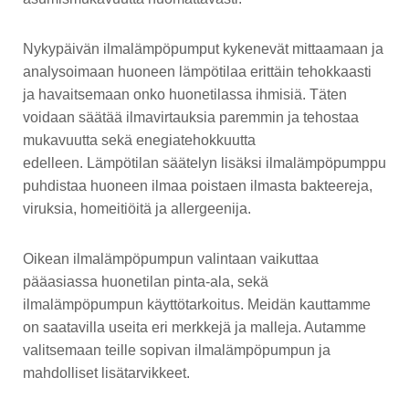
Nykypäivän ilmalämpöpumput kykenevät mittaamaan ja
analysoimaan huoneen lämpötilaa erittäin tehokkaasti
ja havaitsemaan onko huonetilassa ihmisiä. Täten
voidaan säätää ilmavirtauksia paremmin ja tehostaa
mukavuutta sekä enegiatehokkuutta
edelleen.
Lämpötilan säätelyn lisäksi ilmalämpöpumppu
puhdistaa huoneen ilmaa poistaen ilmasta bakteereja,
viruksia, homeitiöitä ja allergeenija.
Oikean ilmalämpöpumpun valintaan vaikuttaa
pääasiassa huonetilan pinta-ala, sekä
ilmalämpöpumpun käyttötarkoitus. Meidän kauttamme
on saatavilla useita eri merkkejä ja malleja. Autamme
valitsemaan teille sopivan ilmalämpöpumpun ja
mahdolliset lisätarvikkeet.