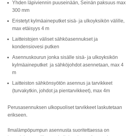
Yhden läpiviennin puuseinään, Seinän paksuus max
300 mm
Eristetyt kylmäaineputket sisä- ja ulkoyksikön välille,
max etäisyys 4 m
Laitteistojen väliset sähköasennukset ja
kondensiovesi putken
Asennuskourun jonka sisälle sisä- ja ulkoyksikön
kylmäaineputket ja sähköjohdot asennetaan, max 4
m
Laitteiston sähkönsyötön asennus ja tarvikkeet
(turvakytkin, johdot ja pientarvikkeet), max 4m
Perusasennuksen ulkopuoliset tarvikkeet laskutetaan
erikseen.
Ilmalämpöpumpun asennusta suoritettaessa on