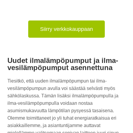
Siirry verkkokauppaan
Uudet ilmalämpöpumput ja ilma-
vesilämpöpumput asennettuna
Tiesitkö, että uuden ilmalämpöpumpun tai ilma-
vesilämpöpumpun avulla voi säästää selvästi myös
sähkölaskussa. Tämän lisäksi ilmalämpöpumpulla ja
ilma-vesilämpöpumpulla voidaan nostaa
asumismukavuutta lämpötilan pysyessä tasaisena.
Olemme toimittaneet jo yli tuhat energiaratkaisua eri
asiakkaillemme, ja asiantuntijamme auttavat
mielellämme valitsemaan sopivan laitteen juuri sinun