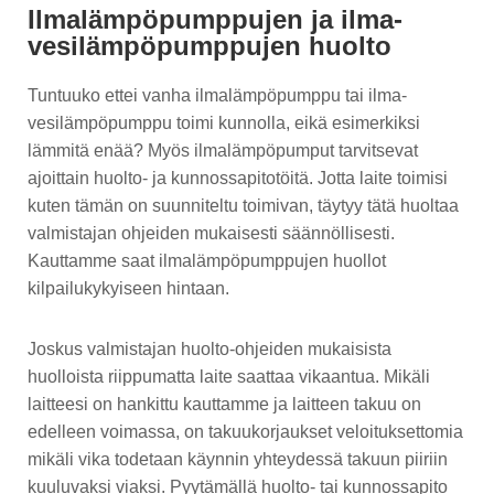
Ilmalämpöpumppujen ja ilma-
vesilämpöpumppujen huolto
Tuntuuko ettei vanha ilmalämpöpumppu tai ilma-
vesilämpöpumppu toimi kunnolla, eikä esimerkiksi
lämmitä enää? Myös ilmalämpöpumput tarvitsevat
ajoittain huolto- ja kunnossapitotöitä. Jotta laite toimisi
kuten tämän on suunniteltu toimivan, täytyy tätä huoltaa
valmistajan ohjeiden mukaisesti säännöllisesti.
Kauttamme saat ilmalämpöpumppujen huollot
kilpailukykyiseen hintaan.
Joskus valmistajan huolto-ohjeiden mukaisista
huolloista riippumatta laite saattaa vikaantua. Mikäli
laitteesi on hankittu kauttamme ja laitteen takuu on
edelleen voimassa, on takuukorjaukset veloituksettomia
mikäli vika todetaan käynnin yhteydessä takuun piiriin
kuuluvaksi viaksi. Pyytämällä huolto- tai kunnossapito