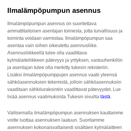
Ilmalämpöpumpun asennus
Ilmalämpöpumpun asennus on suoritettava
ammattitaitoisen asentajan toimesta, jotta
turvallisuus ja
toiminta voidaan varmistaa
. Ilmalämpöpumpun saa
asentaa vain siihen oikeutettu asennusliike.
Asennusliikkeellä tulee olla vaadittava
kylmälaiteliikkeen pätevyys ja yrityksen, vastuuhenkilön
ja asentajan tulee olla merkitty tukesin rekisteriin.
Lisäksi ilmalämpöpumppujen asennus vaatii yleensä
sähköasennuksien tekemistä, jolloin sähköasennuksiin
vaaditaan sähköurakointiin vaadittavat pätevyydet. Lue
lisää asennus vaatimuksista Tukesin sivuilta
tästä
.
Valitsemalla ilmalämpöpumpun asennuksen kauttamme
voitte luottaa asennuksen laatuun. Suoritamme
asennuksen kokonaisvaltaisesti sisältäen kylmälaitteen