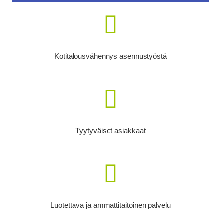
Mitsubishi
ilmalämpöpumput ja
Ilma-
vesilämpöpumput
Kotitalousvähennys asennustyöstä
suoraan viralliselta maahantuojalta ja
maahatuojan takuulla.
Tutustu maahantuojan
valikoimaan
Tyytyväiset asiakkaat
Luotettava ja ammattitaitoinen palvelu