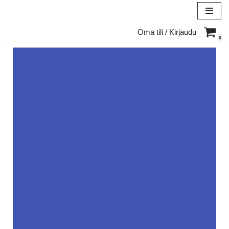
Siirry
Oma tili / Kirjaudu
suoraan
0
sisältöön