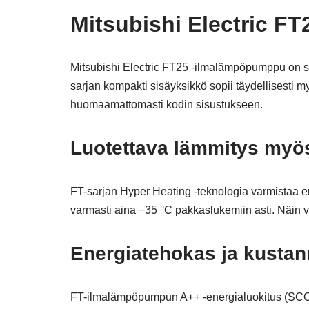
Mitsubishi Electric F
Mitsubishi Electric FT25 -ilmalämpöpumppu on su
sarjan kompakti sisäyksikkö sopii täydellisesti m
huomaamattomasti kodin sisustukseen.
Luotettava lämmitys myös
FT-sarjan Hyper Heating -teknologia varmistaa er
varmasti aina −35 °C pakkaslukemiin asti. Näin va
Energiatehokas ja kustan
FT-ilmalämpöpumpun A++ -energialuokitus (SCOP 