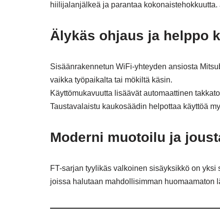
hiilijalanjälkeä ja parantaa kokonaistehokkuutta. 
Älykäs ohjaus ja helppo k
Sisäänrakennetun WiFi-yhteyden ansiosta Mitsubis
vaikka työpaikalta tai mökiltä käsin.
Käyttömukavuutta lisäävät automaattinen takkatoi
Taustavalaistu kaukosäädin helpottaa käyttöä my
Moderni muotoilu ja jous
FT-sarjan tyylikäs valkoinen sisäyksikkö on yksi 
joissa halutaan mahdollisimman huomaamaton läm