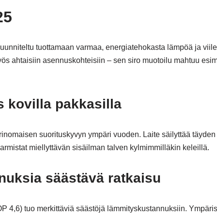
T25
unniteltu tuottamaan varmaa, energiatehokasta lämpöä ja viilen
yös ahtaisiin asennuskohteisiin – sen siro muotoilu mahtuu esim
 kovilla pakkasilla
inomaisen suorituskyvyn ympäri vuoden. Laite säilyttää täyden 
rmistat miellyttävän sisäilman talven kylmimmilläkin keleillä.
nuksia säästävä ratkaisu
4,6) tuo merkittäviä säästöjä lämmityskustannuksiin. Ympäris