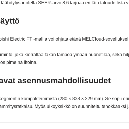
Jäähdytyspuolella SEER-arvo 8,6 tarjoaa erittäin taloudellista vi
äyttö
hi Electric FT -mallia voi ohjata etänä MELCloud-sovelluksella. 
minto, joka kierrättää takan lämpöä ympäri huonetilaa, sekä hilj
ös pimeinä iltoina.
tavat asennusmahdollisuudet
segmentin kompakteimmista (280 × 838 × 229 mm). Se sopii erinoma
mitysratkaisu. Myös ulkoyksikkö on suunniteltu tehokkaaksi ja