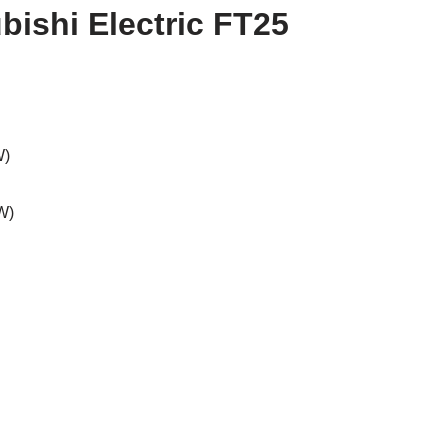
ubishi Electric FT25
W)
W)