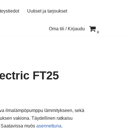
teystiedot
Uutiset ja tarjoukset
Oma tili / Kirjaudu
0
ectric FT25
ttava ilmalämpöpumppu lämmitykseen, sekä
auksen vakiona. Täydellinen ratkaisu
in. Saatavissa myös
asennettuna.