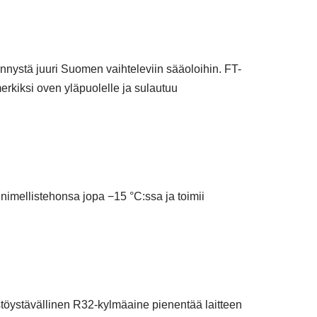
nystä juuri Suomen vaihteleviin sääoloihin. FT-
erkiksi oven yläpuolelle ja sulautuu
nimellistehonsa jopa −15 °C:ssa ja toimii
töystävällinen R32-kylmäaine pienentää laitteen