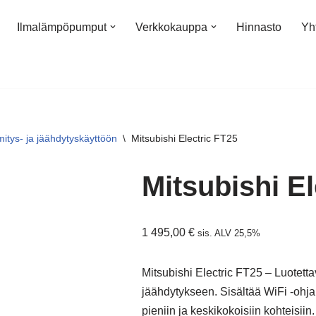
Ilmalämpöpumput
Verkkokauppa
Hinnasto
Yh
tys- ja jäähdytyskäyttöön
\
Mitsubishi Electric FT25
Mitsubishi El
1 495,00
€
sis. ALV 25,5%
Mitsubishi Electric FT25 – Luote
jäähdytykseen. Sisältää WiFi -ohj
pieniin ja keskikokoisiin kohteisi