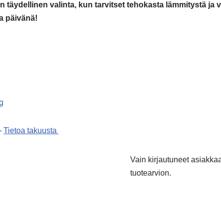
täydellinen valinta, kun tarvitset tehokasta lämmitystä ja v
a päivänä!
g
–
Tietoa takuusta
Vain kirjautuneet asiakkaat
tuotearvion.