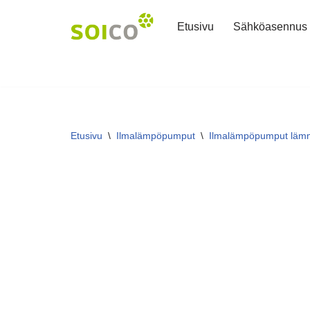
Etusivu
Sähköasennus
Siirry
suoraan
sisältöön
Etusivu
\
Ilmalämpöpumput
\
Ilmalämpöpumput lämmi