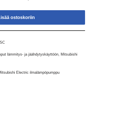
Lisää ostoskoriin
-SC
ut lämmitys- ja jäähdytyskäyttöön
,
Mitsubishi
Mitsubishi Electric ilmalämpöpumppu