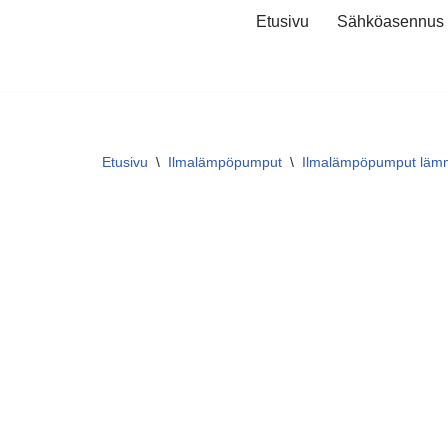
Etusivu
Sähköasennus
Siirry
suoraan
sisältöön
Etusivu
\
Ilmalämpöpumput
\
Ilmalämpöpumput lämmi