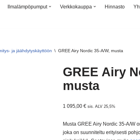
Ilmalämpöpumput
Verkkokauppa
Hinnasto
Yh
tys- ja jäähdytyskäyttöön
\
GREE Airy Nordic 35-A/W, musta
GREE Airy N
musta
1 095,00
€
sis. ALV 25,5%
Musta GREE Airy Nordic 35-A/W o
joka on suunniteltu erityisesti pohj