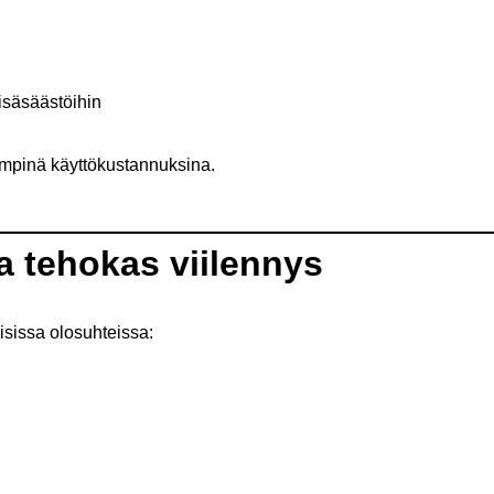
isäsäästöihin
mpinä käyttökustannuksina.
a tehokas viilennys
isissa olosuhteissa: