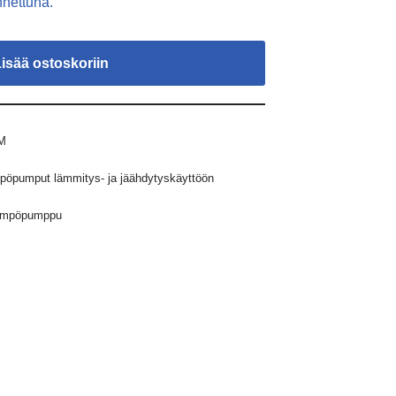
nettuna.
Lisää ostoskoriin
M
pöpumput lämmitys- ja jäähdytyskäyttöön
ämpöpumppu