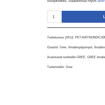
sisäyksikkö. Saatavissa myös
asen
Tuotetunnus (SKU):
PKT-AIRYNORDIC35
Osastot:
Gree
,
Ilmalämpöpumput
,
Ilmaläm
Avainsanat tuotteelle
GREE
,
GREE ilmal
Tuotemerkki:
Gree