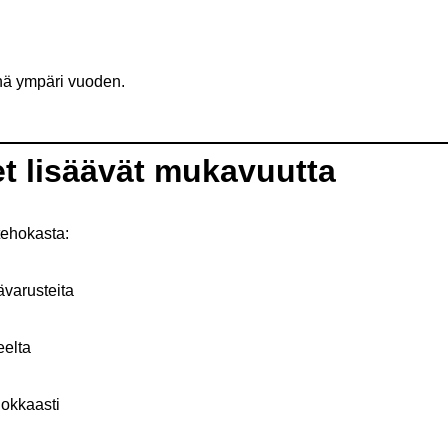
änä ympäri vuoden.
t lisäävät mukavuutta
tehokasta:
ävarusteita
eelta
hokkaasti