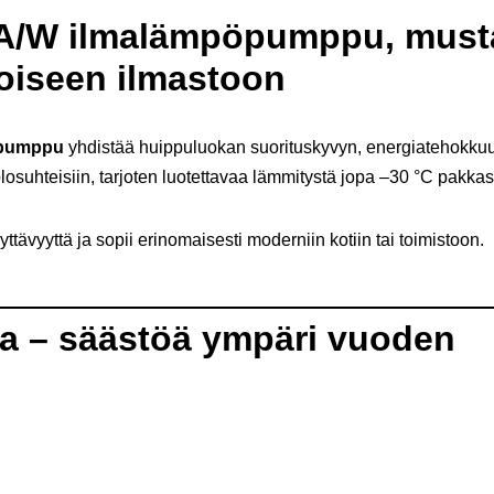
-A/W ilmalämpöpumppu, musta
joiseen ilmastoon
öpumppu
yhdistää huippuluokan suorituskyvyn, energiatehokkuu
olosuhteisiin, tarjoten luotettavaa lämmitystä jopa –30 °C pakka
tävyyttä ja sopii erinomaisesti moderniin kotiin tai toimistoon.
ta – säästöä ympäri vuoden