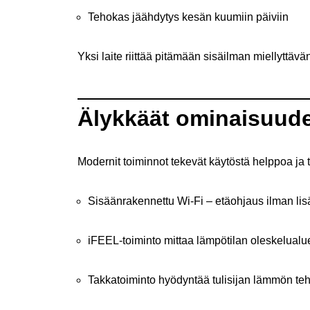
Tehokas jäähdytys kesän kuumiin päiviin
Yksi laite riittää pitämään sisäilman miellyttäv
Älykkäät ominaisuude
Modernit toiminnot tekevät käytöstä helppoa ja 
Sisäänrakennettu Wi-Fi – etäohjaus ilman lis
iFEEL-toiminto mittaa lämpötilan oleskelualu
Takkatoiminto hyödyntää tulisijan lämmön te