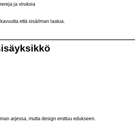
reja ja viruksia
vuutta että sisäilman laatua.
sisäyksikkö
oman arjessa, mutta design erottuu edukseen.