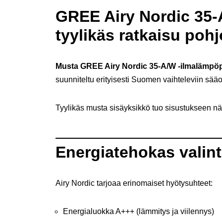
GREE Airy Nordic 35
tyylikäs ratkaisu poh
Musta GREE Airy Nordic 35-A/W -ilmalämp
suunniteltu erityisesti Suomen vaihteleviin sää
Tyylikäs musta sisäyksikkö tuo sisustukseen näyt
Energiatehokas valin
Airy Nordic tarjoaa erinomaiset hyötysuhteet:
Energialuokka A+++ (lämmitys ja viilennys)