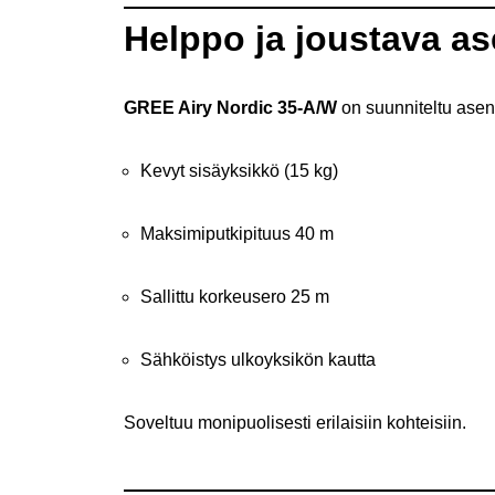
Helppo ja joustava a
GREE Airy Nordic 35-A/W
on suunniteltu asent
Kevyt sisäyksikkö (15 kg)
Maksimiputkipituus 40 m
Sallittu korkeusero 25 m
Sähköistys ulkoyksikön kautta
Soveltuu monipuolisesti erilaisiin kohteisiin.