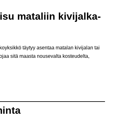
su mataliin kivijalka-
lkoyksikkö täytyy asentaa matalan kivijalan tai
ojaa sitä maasta nousevalta kosteudelta,
inta