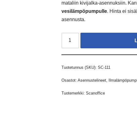
mataliin kivijalka-asennuksiin. Ka
vesilämpöpumpulle
. Hinta ei sis
asennusta.
Tuotetunnus (SKU):
SC-111
Osastot:
Asennustelineet
,
Ilmalämpöpumpun
Tuotemerkki:
Scanoffice