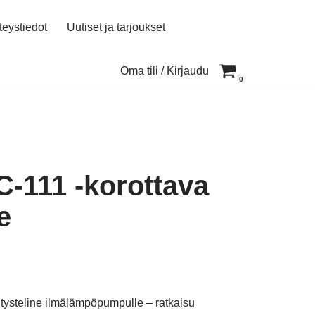
teystiedot
Uutiset ja tarjoukset
Oma tili / Kirjaudu
0
C-111 -korottava
e
itysteline ilmälämpöpumpulle – ratkaisu