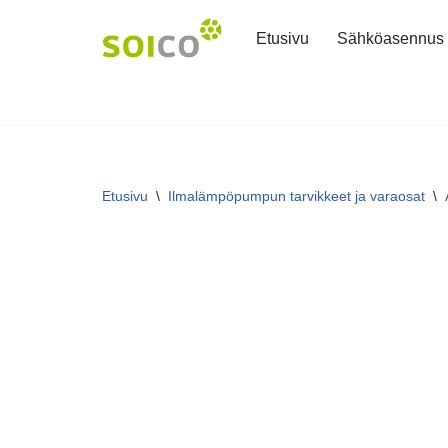
Etusivu
Sähköasennus
Siirry
suoraan
sisältöön
Etusivu
\
Ilmalämpöpumpun tarvikkeet ja varaosat
\