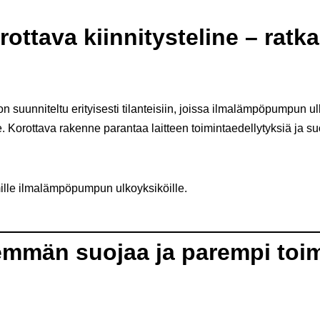
ottava kiinnitysteline – ratkai
n suunniteltu erityisesti tilanteisiin, joissa ilmalämpöpumpun u
Korottava rakenne parantaa laitteen toimintaedellytyksiä ja su
ille ilmalämpöpumpun ulkoyksiköille.
mmän suojaa ja parempi toim