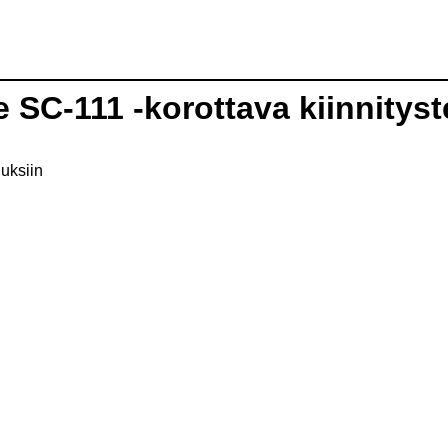
e SC-111 -korottava kiinnityst
nuksiin