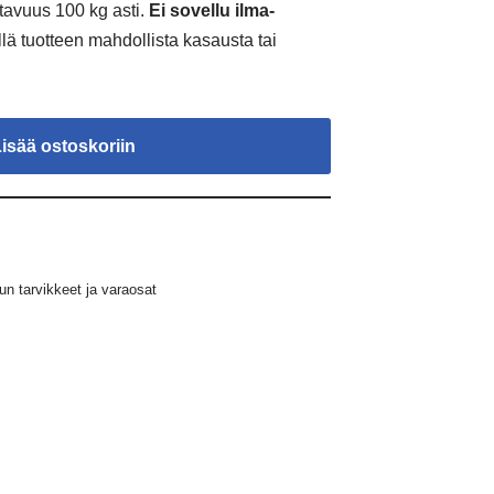
ntavuus 100 kg asti.
Ei sovellu ilma-
ällä tuotteen mahdollista kasausta tai
Lisää ostoskoriin
 tarvikkeet ja varaosat