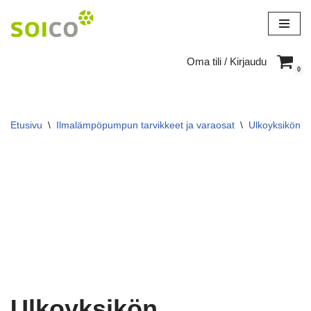
Siirry
suoraan
Oma tili / Kirjaudu
sisältöön
0
Etusivu
\
Ilmalämpöpumpun tarvikkeet ja varaosat
\
Ulkoyksikön su
Ulkoyksikön