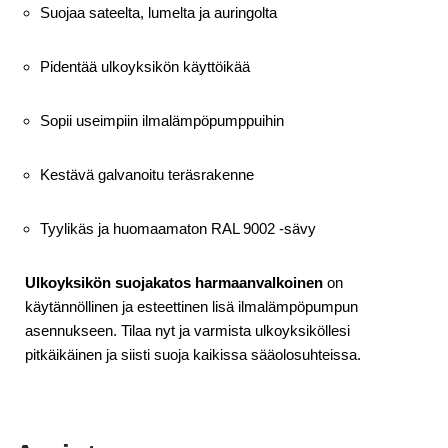
Suojaa sateelta, lumelta ja auringolta
Pidentää ulkoyksikön käyttöikää
Sopii useimpiin ilmalämpöpumppuihin
Kestävä galvanoitu teräsrakenne
Tyylikäs ja huomaamaton RAL 9002 -sävy
Ulkoyksikön suojakatos harmaanvalkoinen
on
käytännöllinen ja esteettinen lisä ilmalämpöpumpun
asennukseen. Tilaa nyt ja varmista ulkoyksiköllesi
pitkäikäinen ja siisti suoja kaikissa sääolosuhteissa.