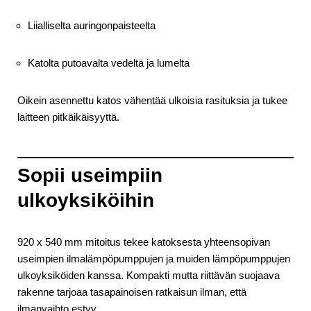
Liialliselta auringonpaisteelta
Katolta putoavalta vedeltä ja lumelta
Oikein asennettu katos vähentää ulkoisia rasituksia ja tukee
laitteen pitkäikäisyyttä.
Sopii useimpiin
ulkoyksiköihin
920 x 540 mm mitoitus tekee katoksesta yhteensopivan
useimpien ilmalämpöpumppujen ja muiden lämpöpumppujen
ulkoyksiköiden kanssa. Kompakti mutta riittävän suojaava
rakenne tarjoaa tasapainoisen ratkaisun ilman, että
ilmanvaihto estyy.