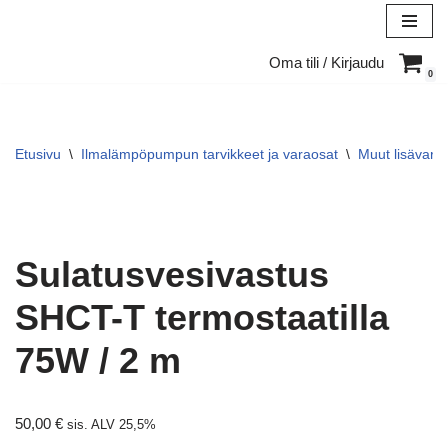
Siirry
Oma tili / Kirjaudu
suoraan
0
sisältöön
Etusivu
\
Ilmalämpöpumpun tarvikkeet ja varaosat
\
Muut lisävarus
Sulatusvesivastus
SHCT-T termostaatilla
75W / 2 m
50,00
€
sis. ALV 25,5%