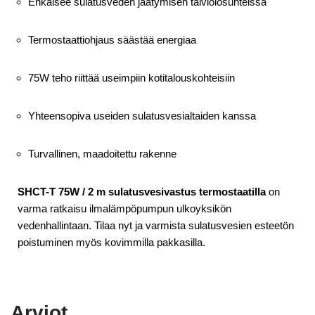
Ehkäisee sulatusveden jäätymisen talviolosuhteissa
Termostaattiohjaus säästää energiaa
75W teho riittää useimpiin kotitalouskohteisiin
Yhteensopiva useiden sulatusvesialtaiden kanssa
Turvallinen, maadoitettu rakenne
SHCT-T 75W / 2 m sulatusvesivastus termostaatilla
on
varma ratkaisu ilmalämpöpumpun ulkoyksikön
vedenhallintaan. Tilaa nyt ja varmista sulatusvesien esteetön
poistuminen myös kovimmilla pakkasilla.
Arviot