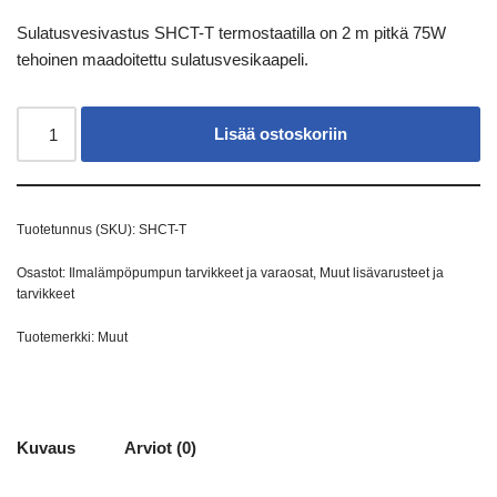
Sulatusvesivastus SHCT-T termostaatilla on 2 m pitkä 75W
tehoinen maadoitettu sulatusvesikaapeli.
Lisää ostoskoriin
Tuotetunnus (SKU):
SHCT-T
Osastot:
Ilmalämpöpumpun tarvikkeet ja varaosat
,
Muut lisävarusteet ja
tarvikkeet
Tuotemerkki:
Muut
Kuvaus
Arviot (0)