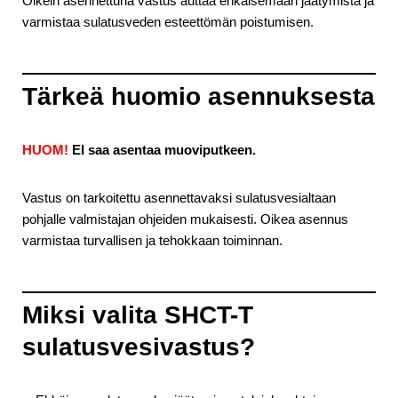
Oikein asennettuna vastus auttaa ehkäisemään jäätymistä ja
varmistaa sulatusveden esteettömän poistumisen.
Tärkeä huomio asennuksesta
HUOM!
EI saa asentaa muoviputkeen.
Vastus on tarkoitettu asennettavaksi sulatusvesialtaan
pohjalle valmistajan ohjeiden mukaisesti. Oikea asennus
varmistaa turvallisen ja tehokkaan toiminnan.
Miksi valita SHCT-T
sulatusvesivastus?