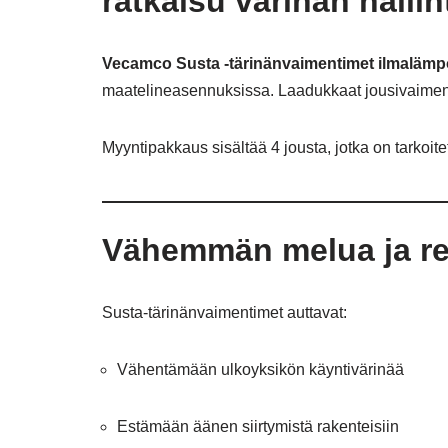
ratkaisu värinän halli
Vecamco Susta -tärinänvaimentimet ilmaläm
maatelineasennuksissa. Laadukkaat jousivaimenti
Myyntipakkaus sisältää 4 jousta, jotka on tarkoi
Vähemmän melua ja re
Susta-tärinänvaimentimet auttavat:
Vähentämään ulkoyksikön käyntivärinää
Estämään äänen siirtymistä rakenteisiin