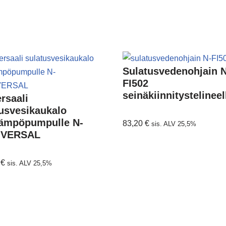
Sulatusvedenohjain 
FI502
seinäkiinnitystelineel
rsaali
usvesikaukalo
lämpöpumpulle N-
83,20
€
sis. ALV 25,5%
IVERSAL
0
€
sis. ALV 25,5%