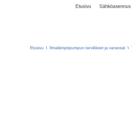
Etusivu
Sähköasennus
Siirry
suoraan
sisältöön
Etusivu
\
Ilmalämpöpumpun tarvikkeet ja varaosat
\