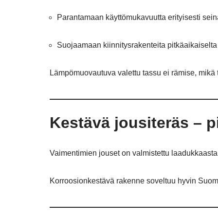
Parantamaan käyttömukavuutta erityisesti sei
Suojaamaan kiinnitysrakenteita pitkäaikaiselta
Lämpömuovautuva valettu tassu ei rämise, mikä 
Kestävä jousiteräs – p
Vaimentimien jouset on valmistettu laadukkaasta 
Korroosionkestävä rakenne soveltuu hyvin Suomen