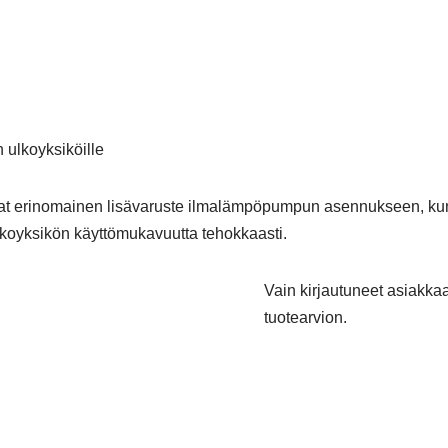
ulkoyksiköille
t erinomainen lisävaruste ilmalämpöpumpun asennukseen, kun 
ulkoyksikön käyttömukavuutta tehokkaasti.
Vain kirjautuneet asiakkaat
tuotearvion.