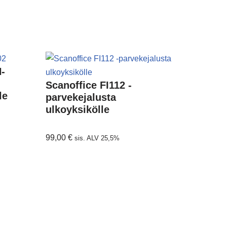
N-
Scanoffice FI112 -
le
parvekejalusta
ulkoyksikölle
99,00
€
sis. ALV 25,5%