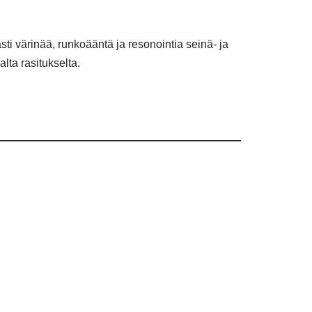
i värinää, runkoääntä ja resonointia seinä- ja
ta rasitukselta.