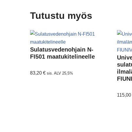
Tutustu myös
Sulatusvedenohjain N-
FI501 maatukitelineelle
Unive
sulat
ilma
83,20
€
sis. ALV 25,5%
FIUN
115,0