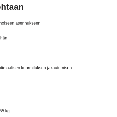
ohtaan
ainoiseen asennukseen:
ähän
ptimaalisen kuormituksen jakautumisen.
 55 kg