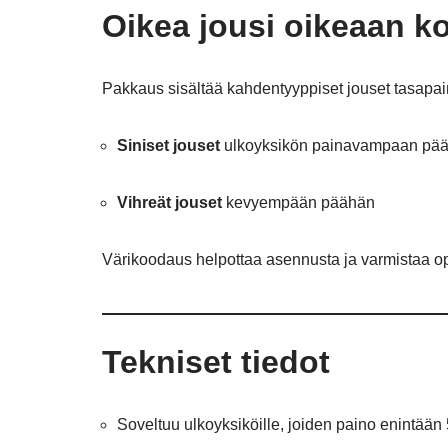
Oikea jousi oikeaan k
Pakkaus sisältää kahdentyyppiset jouset tasap
Siniset jouset
ulkoyksikön painavampaan pä
Vihreät jouset
kevyempään päähän
Värikoodaus helpottaa asennusta ja varmistaa o
Tekniset tiedot
Soveltuu ulkoyksiköille, joiden paino enintään