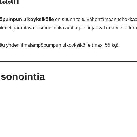
ntaan
pöpumpun ulkoyksikölle
on suunniteltu vähentämään tehokkaast
met parantavat asumismukavuutta ja suojaavat rakenteita turhal
tettu yhden ilmalämpöpumpun ulkoyksikölle (max. 55 kg).
sonointia