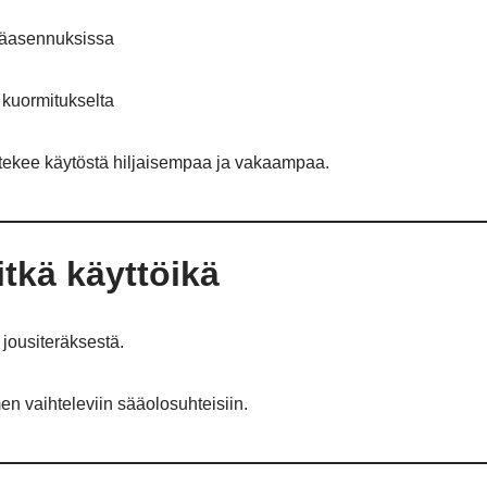
näasennuksissa
 kuormitukselta
tekee käytöstä hiljaisempaa ja vakaampaa.
itkä käyttöikä
jousiteräksestä.
 vaihteleviin sääolosuhteisiin.