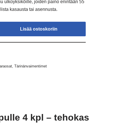
uu ulkoyksiköille, joiden paino enintään 55
llista kasausta tai asennusta.
Lisää ostoskoriin
araosat
,
Tärinänvaimentimet
lle 4 kpl – tehokas