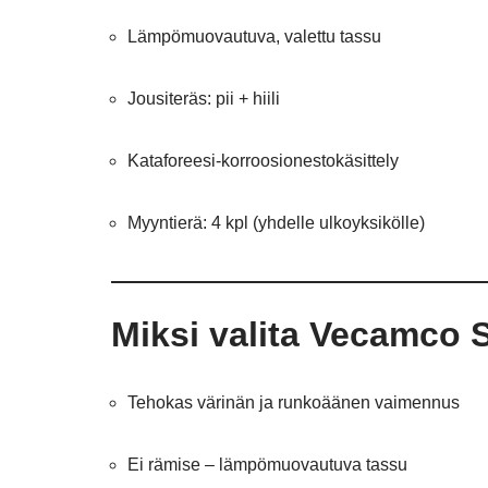
Lämpömuovautuva, valettu tassu
Jousiteräs: pii + hiili
Kataforeesi-korroosionestokäsittely
Myyntierä: 4 kpl (yhdelle ulkoyksikölle)
Miksi valita Vecamco 
Tehokas värinän ja runkoäänen vaimennus
Ei rämise – lämpömuovautuva tassu