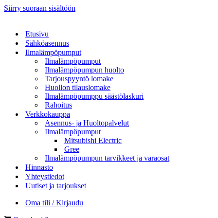
Siirry suoraan sisältöön
Etusivu
Sähköasennus
Ilmalämpöpumput
Ilmalämpöpumput
Ilmalämpöpumpun huolto
Tarjouspyyntö lomake
Huollon tilauslomake
Ilmalämpöpumppu säästölaskuri
Rahoitus
Verkkokauppa
Asennus- ja Huoltopalvelut
Ilmalämpöpumput
Mitsubishi Electric
Gree
Ilmalämpöpumpun tarvikkeet ja varaosat
Hinnasto
Yhteystiedot
Uutiset ja tarjoukset
Oma tili / Kirjaudu