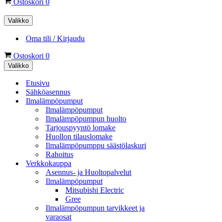
Ostoskori
0
Valikko
Oma tili / Kirjaudu
Ostoskori
0
Valikko
Etusivu
Sähköasennus
Ilmalämpöpumput
Ilmalämpöpumput
Ilmalämpöpumpun huolto
Tarjouspyyntö lomake
Huollon tilauslomake
Ilmalämpöpumppu säästölaskuri
Rahoitus
Verkkokauppa
Asennus- ja Huoltopalvelut
Ilmalämpöpumput
Mitsubishi Electric
Gree
Ilmalämpöpumpun tarvikkeet ja
varaosat