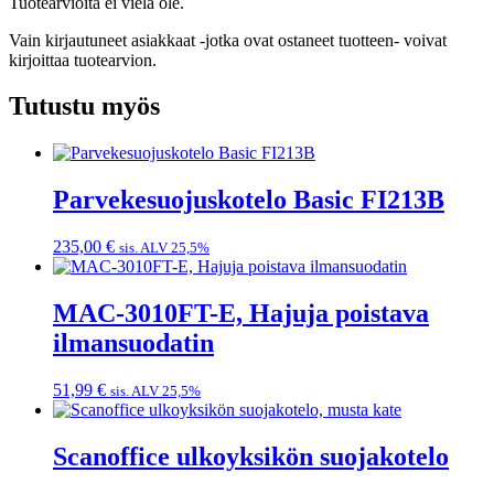
Tuotearvioita ei vielä ole.
Vain kirjautuneet asiakkaat -jotka ovat ostaneet tuotteen- voivat
kirjoittaa tuotearvion.
Tutustu myös
Parvekesuojuskotelo Basic FI213B
235,00
€
sis. ALV 25,5%
MAC-3010FT-E, Hajuja poistava
ilmansuodatin
51,99
€
sis. ALV 25,5%
Scanoffice ulkoyksikön suojakotelo