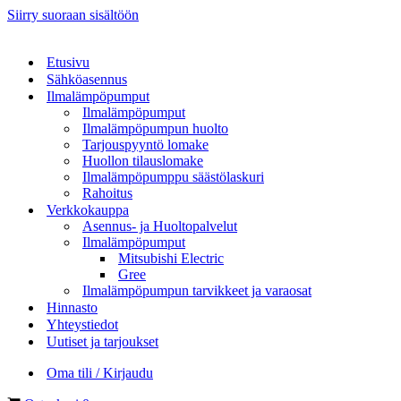
Siirry suoraan sisältöön
Etusivu
Sähköasennus
Ilmalämpöpumput
Ilmalämpöpumput
Ilmalämpöpumpun huolto
Tarjouspyyntö lomake
Huollon tilauslomake
Ilmalämpöpumppu säästölaskuri
Rahoitus
Verkkokauppa
Asennus- ja Huoltopalvelut
Ilmalämpöpumput
Mitsubishi Electric
Gree
Ilmalämpöpumpun tarvikkeet ja varaosat
Hinnasto
Yhteystiedot
Uutiset ja tarjoukset
Oma tili / Kirjaudu