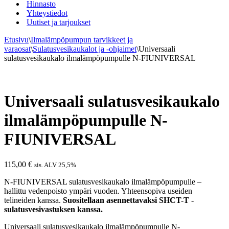
Hinnasto
Yhteystiedot
Uutiset ja tarjoukset
Etusivu
\
Ilmalämpöpumpun tarvikkeet ja
varaosat
\
Sulatusvesikaukalot ja -ohjaimet
\
Universaali
sulatusvesikaukalo ilmalämpöpumpulle N-FIUNIVERSAL
Universaali sulatusvesikaukalo
ilmalämpöpumpulle N-
FIUNIVERSAL
115,00
€
sis. ALV 25,5%
N-FIUNIVERSAL sulatusvesikaukalo ilmalämpöpumpulle –
hallittu vedenpoisto ympäri vuoden. Yhteensopiva useiden
telineiden kanssa.
Suositellaan asennettavaksi SHCT-T -
sulatusvesivastuksen kanssa.
Universaali sulatusvesikaukalo ilmalämpöpumpulle N-