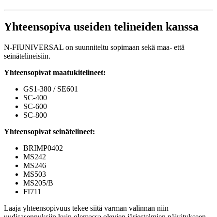
Yhteensopiva useiden telineiden kanssa
N-FIUNIVERSAL on suunniteltu sopimaan sekä maa- että
seinätelineisiin.
Yhteensopivat maatukitelineet:
GS1-380 / SE601
SC-400
SC-600
SC-800
Yhteensopivat seinätelineet:
BRIMP0402
MS242
MS246
MS503
MS205/B
FI711
Laaja yhteensopivuus tekee siitä varman valinnan niin
uudisasennuksiin kuin olemassa olevien järjestelmien päivitykseen.