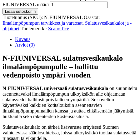
FIUNIVERSAL määrä
Lisää ostoskoriin
Tuotetunnus (SKU):
N-FIUNIVERSAL
Osastot:
Ilmalämpöpumpun tarvikkeet ja varaosat
,
Sulatusvesikaukalot ja -
ohjaimet
Tuotemerkki:
Scanoffice
Kuvaus
Arviot (0)
N-FIUNIVERSAL sulatusvesikaukalo
ilmalämpöpumpulle – hallittu
vedenpoisto ympäri vuoden
N-FIUNIVERSAL universaali sulatusvesikaukalo
on suunniteltu
asennettavaksi ilmalämpöpumpun ulkoyksikön alle ohjaamaan
sulatusvedet hallitusti pois laitteen ympäriltä. Se soveltuu
käytettäväksi kaikkien kotitalouksiin asennettavien
ilmalämpöpumppumallien kanssa ja auttaa ehkäisemään jäätymistä,
liukkautta sekä rakenteiden kosteusrasitusta.
Sulatusvesikaukalo on tärkeä lisävaruste erityisesti Suomen
vaihtelevissa sääolosuhteissa, joissa ulkoyksikkö tuottaa sulatusvettä
runsaasti talvikaudella.