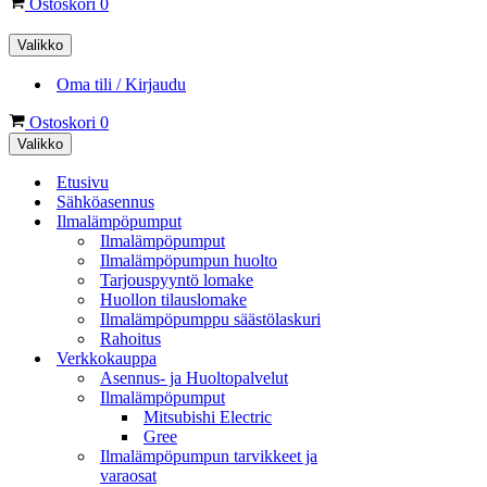
Ostoskori
0
Valikko
Oma tili / Kirjaudu
Ostoskori
0
Valikko
Etusivu
Sähköasennus
Ilmalämpöpumput
Ilmalämpöpumput
Ilmalämpöpumpun huolto
Tarjouspyyntö lomake
Huollon tilauslomake
Ilmalämpöpumppu säästölaskuri
Rahoitus
Verkkokauppa
Asennus- ja Huoltopalvelut
Ilmalämpöpumput
Mitsubishi Electric
Gree
Ilmalämpöpumpun tarvikkeet ja
varaosat