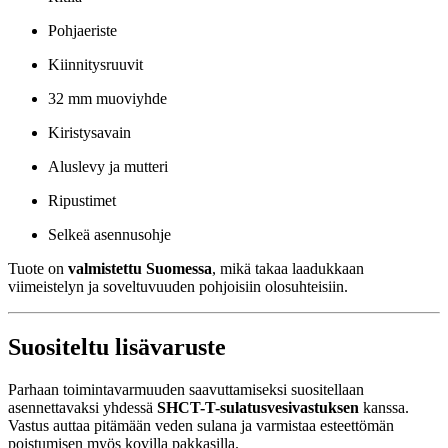
Pohjaeriste
Kiinnitysruuvit
32 mm muoviyhde
Kiristysavain
Aluslevy ja mutteri
Ripustimet
Selkeä asennusohje
Tuote on
valmistettu Suomessa
, mikä takaa laadukkaan
viimeistelyn ja soveltuvuuden pohjoisiin olosuhteisiin.
Suositeltu lisävaruste
Parhaan toimintavarmuuden saavuttamiseksi suositellaan
asennettavaksi yhdessä
SHCT-T-sulatusvesivastuksen
kanssa.
Vastus auttaa pitämään veden sulana ja varmistaa esteettömän
poistumisen myös kovilla pakkasilla.