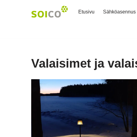
Etusivu
Sähköasennus
Siirry
suoraan
sisältöön
Valaisimet ja vala