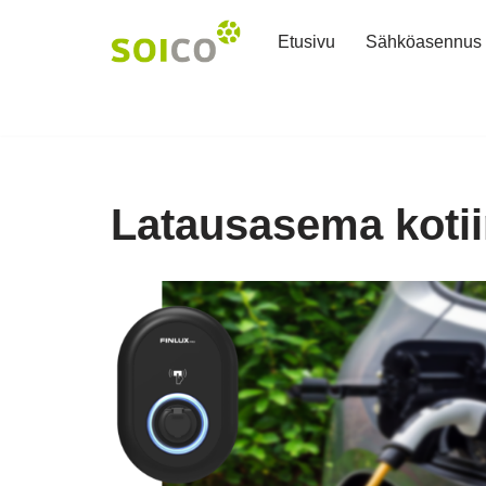
Etusivu
Sähköasennus
Siirry
suoraan
sisältöön
Latausasema koti