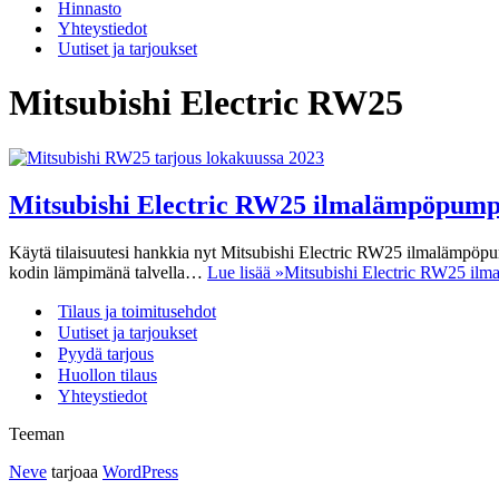
Hinnasto
Yhteystiedot
Uutiset ja tarjoukset
Mitsubishi Electric RW25
Mitsubishi Electric RW25 ilmalämpöpumpp
Käytä tilaisuutesi hankkia nyt Mitsubishi Electric RW25 ilmalämpöp
kodin lämpimänä talvella…
Lue lisää »
Mitsubishi Electric RW25 ilm
Tilaus ja toimitusehdot
Uutiset ja tarjoukset
Pyydä tarjous
Huollon tilaus
Yhteystiedot
Teeman
Neve
tarjoaa
WordPress