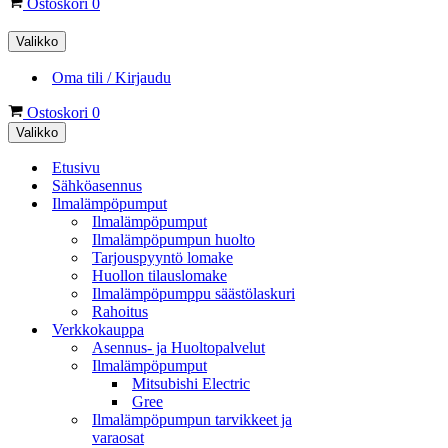
Ostoskori
0
Valikko
Oma tili / Kirjaudu
Ostoskori
0
Valikko
Etusivu
Sähköasennus
Ilmalämpöpumput
Ilmalämpöpumput
Ilmalämpöpumpun huolto
Tarjouspyyntö lomake
Huollon tilauslomake
Ilmalämpöpumppu säästölaskuri
Rahoitus
Verkkokauppa
Asennus- ja Huoltopalvelut
Ilmalämpöpumput
Mitsubishi Electric
Gree
Ilmalämpöpumpun tarvikkeet ja
varaosat