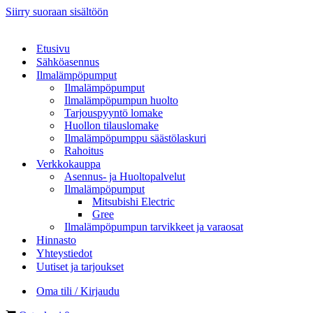
Siirry suoraan sisältöön
Etusivu
Sähköasennus
Ilmalämpöpumput
Ilmalämpöpumput
Ilmalämpöpumpun huolto
Tarjouspyyntö lomake
Huollon tilauslomake
Ilmalämpöpumppu säästölaskuri
Rahoitus
Verkkokauppa
Asennus- ja Huoltopalvelut
Ilmalämpöpumput
Mitsubishi Electric
Gree
Ilmalämpöpumpun tarvikkeet ja varaosat
Hinnasto
Yhteystiedot
Uutiset ja tarjoukset
Oma tili / Kirjaudu