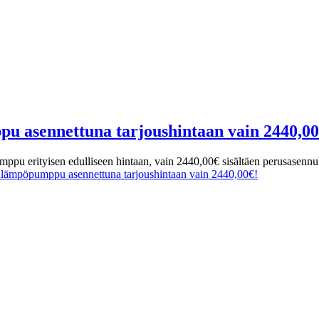
u asennettuna tarjoushintaan vain 2440,00
umppu erityisen edulliseen hintaan, vain 2440,00€ sisältäen perusasen
alämpöpumppu asennettuna tarjoushintaan vain 2440,00€!