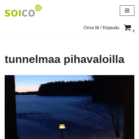
Siirry
suoraan
Oma tili / Kirjaudu
sisältöön
0
tunnelmaa pihavaloilla