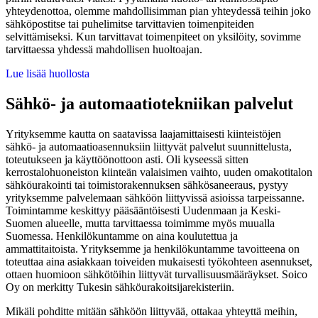
yhteydenottoa, olemme mahdollisimman pian yhteydessä teihin joko
sähköpostitse tai puhelimitse tarvittavien toimenpiteiden
selvittämiseksi. Kun tarvittavat toimenpiteet on yksilöity, sovimme
tarvittaessa yhdessä mahdollisen huoltoajan.
Lue lisää huollosta
Sähkö- ja automaatiotekniikan palvelut
Yrityksemme kautta on saatavissa laajamittaisesti kiinteistöjen
sähkö- ja automaatioasennuksiin liittyvät palvelut suunnittelusta,
toteutukseen ja käyttöönottoon asti. Oli kyseessä sitten
kerrostalohuoneiston kiinteän valaisimen vaihto, uuden omakotitalon
sähköurakointi tai toimistorakennuksen sähkösaneeraus, pystyy
yrityksemme palvelemaan sähköön liittyvissä asioissa tarpeissanne.
Toimintamme keskittyy pääsääntöisesti Uudenmaan ja Keski-
Suomen alueelle, mutta tarvittaessa toimimme myös muualla
Suomessa. Henkilökuntamme on aina koulutettua ja
ammattitaitoista. Yrityksemme ja henkilökuntamme tavoitteena on
toteuttaa aina asiakkaan toiveiden mukaisesti työkohteen asennukset,
ottaen huomioon sähkötöihin liittyvät turvallisuusmääräykset. Soico
Oy on merkitty Tukesin sähköurakoitsija­rekisteriin.
Mikäli pohditte mitään sähköön liittyvää, ottakaa yhteyttä meihin,