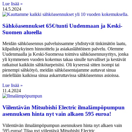
Lue lisää »
14.5.2024
Sähköasennukset 65€/tunti Uudenmaan ja Keski-
Suomen alueella
Meidän sähköasennus palveluissamme yhdistyvät tinkimätön laatu,
kilpailukykyinen hinnoittelu ja asiakaslähtöinen palvelu. Olemme
Uudenmaalla ja Keski-Suomessa toimiva sähköasennusyritys, jonka
yli kymmenen vuoden kokemus takaa sinulle turvalliset ja kestävät
ratkaisut kaikkiin sähkötarpeisiisi. Oli kyseessä sitten isompi tai
pienempi sähkötyö, meidän sähköasentajamme auttavat sinua
mielellään kaikissa sinua askarruttavissa sähköasennus asioissa.
Lue lisää »
11.4.2024
Viilentävän Mitsubishi Electric ilmalämpöpumpun
asennuksen hinta nyt vain alkaen 595 euroa!
Viilentävän ilmalämpöpumpun asennuksen hinta nyt alkaen vain
595 euroa! Tilaa nyt viilentävä Mitsubishi Electric