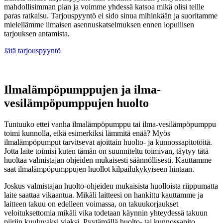
mahdollisimman pian ja voimme yhdessä katsoa mikä olisi teille
paras ratkaisu. Tarjouspyyntö ei sido sinua mihinkään ja suoritamme
mielellämme ilmaisen asennuskatselmuksen ennen lopullisen
tarjouksen antamista.
Jätä tarjouspyyntö
Ilmalämpöpumppujen ja ilma-
vesilämpöpumppujen huolto
Tuntuuko ettei vanha ilmalämpöpumppu tai ilma-vesilämpöpumppu
toimi kunnolla, eikä esimerkiksi lämmitä enää? Myös
ilmalämpöpumput tarvitsevat ajoittain huolto- ja kunnossapitotöitä.
Jotta laite toimisi kuten tämän on suunniteltu toimivan, täytyy tätä
huoltaa valmistajan ohjeiden mukaisesti säännöllisesti. Kauttamme
saat ilmalämpöpumppujen huollot kilpailukykyiseen hintaan.
Joskus valmistajan huolto-ohjeiden mukaisista huolloista riippumatta
laite saattaa vikaantua. Mikäli laitteesi on hankittu kauttamme ja
laitteen takuu on edelleen voimassa, on takuukorjaukset
veloituksettomia mikäli vika todetaan käynnin yhteydessä takuun
piiriin kuuluvaksi viaksi. Pyytämällä huolto- tai kunnossapito