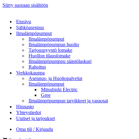
Siirry suoraan sisältöön
Etusivu
Sähköasennus
Ilmalämpöpumput
Ilmalämpöpumput
Ilmalämpöpumpun huolto
Tarjouspyyntö lomake
Huollon tilauslomake
Ilmalämpöpumppu säästölaskuri
Rahoitus
Verkkokauppa
Asennus- ja Huoltopalvelut
Ilmalämpöpumput
Mitsubishi Electric
Gree
Ilmalämpöpumpun tarvikkeet ja varaosat
Hinnasto
Yhteystiedot
Uutiset ja tarjoukset
Oma tili / Kirjaudu