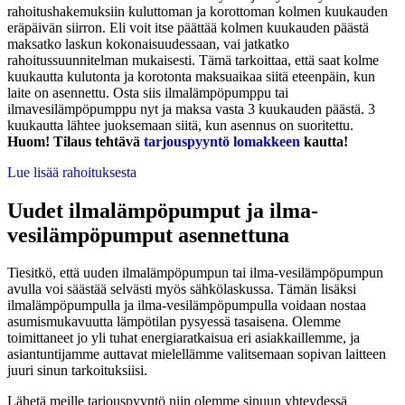
rahoitushakemuksiin kuluttoman ja korottoman kolmen kuukauden
eräpäivän siirron. Eli voit itse päättää kolmen kuukauden päästä
maksatko laskun kokonaisuudessaan, vai jatkatko
rahoitussuunnitelman mukaisesti. Tämä tarkoittaa, että saat kolme
kuukautta kulutonta ja korotonta maksuaikaa siitä eteenpäin, kun
laite on asennettu. Osta siis ilmalämpöpumppu tai
ilmavesilämpöpumppu nyt ja maksa vasta 3 kuukauden päästä. 3
kuukautta lähtee juoksemaan siitä, kun asennus on suoritettu.
Huom! Tilaus tehtävä
tarjouspyyntö lomakkeen
kautta!
Lue lisää rahoituksesta
Uudet ilmalämpöpumput ja ilma-
vesilämpöpumput asennettuna
Tiesitkö, että uuden ilmalämpöpumpun tai ilma-vesilämpöpumpun
avulla voi säästää selvästi myös sähkölaskussa. Tämän lisäksi
ilmalämpöpumpulla ja ilma-vesilämpöpumpulla voidaan nostaa
asumismukavuutta lämpötilan pysyessä tasaisena. Olemme
toimittaneet jo yli tuhat energiaratkaisua eri asiakkaillemme, ja
asiantuntijamme auttavat mielellämme valitsemaan sopivan laitteen
juuri sinun tarkoituksiisi.
Lähetä meille tarjouspyyntö niin olemme sinuun yhteydessä