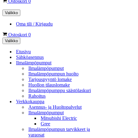
Ostoskori
0
Valikko
Oma tili / Kirjaudu
Ostoskori
0
Valikko
Etusivu
Sähköasennus
Ilmalämpöpumput
Ilmalämpöpumput
Ilmalämpöpumpun huolto
Tarjouspyyntö lomake
Huollon tilauslomake
Ilmalämpöpumppu säästölaskuri
Rahoitus
Verkkokauppa
Asennus- ja Huoltopalvelut
Ilmalämpöpumput
Mitsubishi Electric
Gree
Ilmalämpöpumpun tarvikkeet ja
varaosat