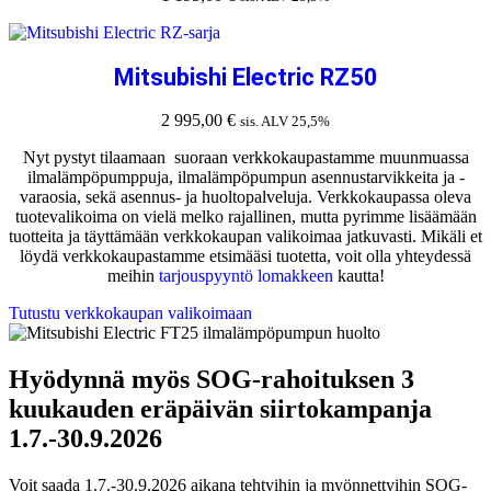
Mitsubishi Electric RZ50
2 995,00
€
sis. ALV 25,5%
Nyt pystyt tilaamaan suoraan verkkokaupastamme muunmuassa
ilmalämpöpumppuja, ilmalämpöpumpun asennustarvikkeita ja -
varaosia, sekä asennus- ja huoltopalveluja. Verkkokaupassa oleva
tuotevalikoima on vielä melko rajallinen, mutta pyrimme lisäämään
tuotteita ja täyttämään verkkokaupan valikoimaa jatkuvasti. Mikäli et
löydä verkkokaupastamme etsimääsi tuotetta, voit olla yhteydessä
meihin
tarjouspyyntö lomakkeen
kautta!
Tutustu verkkokaupan valikoimaan
Hyödynnä myös SOG-rahoituksen 3
kuukauden eräpäivän siirtokampanja
1.7.-30.9.2026
Voit saada 1.7.-30.9.2026 aikana tehtyihin ja myönnettyihin SOG-