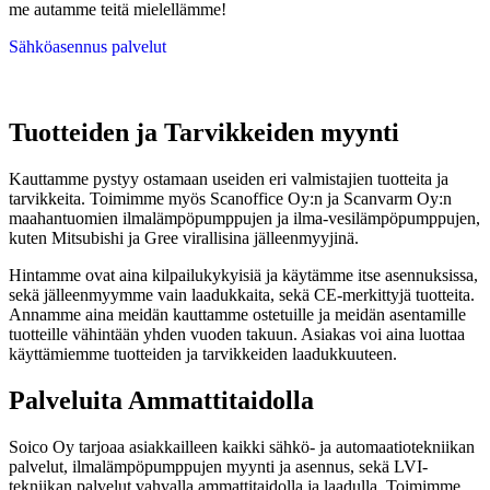
me autamme teitä mielellämme!
Sähköasennus palvelut
Tuotteiden ja Tarvikkeiden myynti
Kauttamme pystyy ostamaan useiden eri valmistajien tuotteita ja
tarvikkeita. Toimimme myös Scanoffice Oy:n ja Scanvarm Oy:n
maahantuomien ilmalämpöpumppujen ja ilma-vesilämpöpumppujen,
kuten Mitsubishi ja Gree virallisina jälleenmyyjinä.
Hintamme ovat aina kilpailukykyisiä ja käytämme itse asennuksissa,
sekä jälleenmyymme vain laadukkaita, sekä CE-merkittyjä tuotteita.
Annamme aina meidän kauttamme ostetuille ja meidän asentamille
tuotteille vähintään yhden vuoden takuun. Asiakas voi aina luottaa
käyttämiemme tuotteiden ja tarvikkeiden laadukkuuteen.
Palveluita Ammattitaidolla
Soico Oy tarjoaa asiakkailleen kaikki sähkö- ja automaatiotekniikan
palvelut, ilmalämpöpumppujen myynti ja asennus, sekä LVI-
tekniikan palvelut vahvalla ammattitaidolla ja laadulla. Toimimme