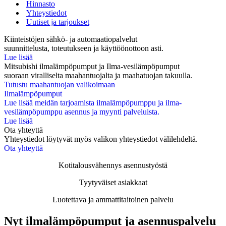
Hinnasto
Yhteystiedot
Uutiset ja tarjoukset
Kiinteistöjen sähkö- ja automaatiopalvelut
suunnittelusta, toteutukseen ja käyttöönottoon asti.
Lue lisää
Mitsubishi ilmalämpöpumput ja Ilma-vesilämpöpumput
suoraan viralliselta maahantuojalta ja maahatuojan takuulla.
Tutustu maahantuojan valikoimaan
Ilmalämpöpumput
Lue lisää meidän tarjoamista ilmalämpöpumppu ja ilma-
vesilämpöpumppu asennus ja myynti palveluista.
Lue lisää
Ota yhteyttä
Yhteystiedot löytyvät myös valikon yhteystiedot välilehdeltä.
Ota yhteyttä
Kotitalousvähennys asennustyöstä
Tyytyväiset asiakkaat
Luotettava ja ammattitaitoinen palvelu
Nyt ilmalämpöpumput ja asennuspalvelu