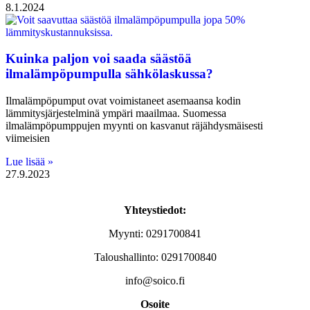
8.1.2024
Kuinka paljon voi saada säästöä
ilmalämpöpumpulla sähkölaskussa?
Ilmalämpöpumput ovat voimistaneet asemaansa kodin
lämmitysjärjestelminä ympäri maailmaa. Suomessa
ilmalämpöpumppujen myynti on kasvanut räjähdysmäisesti
viimeisien
Lue lisää »
27.9.2023
Yhteystiedot:
Myynti: 0291700841
Taloushallinto: 0291700840
info@soico.fi
Osoite