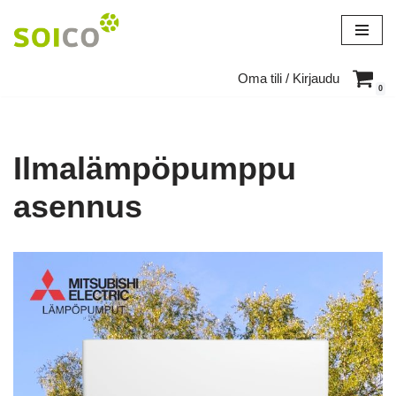
Siirry
suoraan
Oma tili / Kirjaudu
sisältöön
0
Ilmalämpöpumppu
asennus