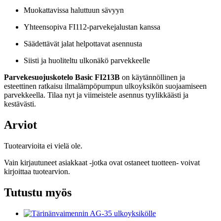
Muokattavissa haluttuun sävyyn
Yhteensopiva FI112-parvekejalustan kanssa
Säädettävät jalat helpottavat asennusta
Siisti ja huoliteltu ulkonäkö parvekkeelle
Parvekesuojuskotelo Basic FI213B
on käytännöllinen ja
esteettinen ratkaisu ilmalämpöpumpun ulkoyksikön suojaamiseen
parvekkeella. Tilaa nyt ja viimeistele asennus tyylikkäästi ja
kestävästi.
Arviot
Tuotearvioita ei vielä ole.
Vain kirjautuneet asiakkaat -jotka ovat ostaneet tuotteen- voivat
kirjoittaa tuotearvion.
Tutustu myös