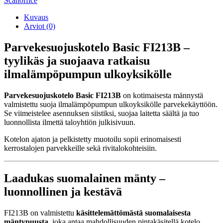
Scanoffice
Kuvaus
Arviot (0)
Parvekesuojuskotelo Basic FI213B –
tyylikäs ja suojaava ratkaisu
ilmalämpöpumpun ulkoyksikölle
Parvekesuojuskotelo Basic FI213B
on kotimaisesta männystä
valmistettu suoja ilmalämpöpumpun ulkoyksikölle parvekekäyttöön.
Se viimeistelee asennuksen siistiksi, suojaa laitetta säältä ja tuo
luonnollista ilmettä taloyhtiön julkisivuun.
Kotelon ajaton ja pelkistetty muotoilu sopii erinomaisesti
kerrostalojen parvekkeille sekä rivitalokohteisiin.
Laadukas suomalainen mänty –
luonnollinen ja kestävä
FI213B on valmistettu
käsittelemättömästä suomalaisesta
mäntypuusta
, joka antaa mahdollisuuden pintakäsitellä kotelo