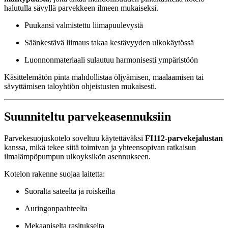
halutulla sävyllä parvekkeen ilmeen mukaiseksi.
Puukansi valmistettu liimapuulevystä
Säänkestävä liimaus takaa kestävyyden ulkokäytössä
Luonnonmateriaali sulautuu harmonisesti ympäristöön
Käsittelemätön pinta mahdollistaa öljyämisen, maalaamisen tai
sävyttämisen taloyhtiön ohjeistusten mukaisesti.
Suunniteltu parvekeasennuksiin
Parvekesuojuskotelo soveltuu käytettäväksi
FI112-parvekejalustan
kanssa, mikä tekee siitä toimivan ja yhteensopivan ratkaisun
ilmalämpöpumpun ulkoyksikön asennukseen.
Kotelon rakenne suojaa laitetta:
Suoralta sateelta ja roiskeilta
Auringonpaahteelta
Mekaaniselta rasitukselta