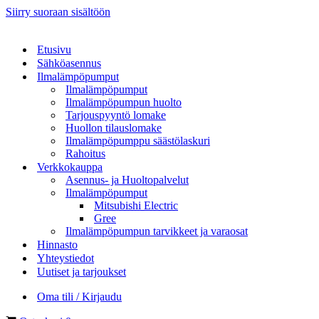
Siirry suoraan sisältöön
Etusivu
Sähköasennus
Ilmalämpöpumput
Ilmalämpöpumput
Ilmalämpöpumpun huolto
Tarjouspyyntö lomake
Huollon tilauslomake
Ilmalämpöpumppu säästölaskuri
Rahoitus
Verkkokauppa
Asennus- ja Huoltopalvelut
Ilmalämpöpumput
Mitsubishi Electric
Gree
Ilmalämpöpumpun tarvikkeet ja varaosat
Hinnasto
Yhteystiedot
Uutiset ja tarjoukset
Oma tili / Kirjaudu