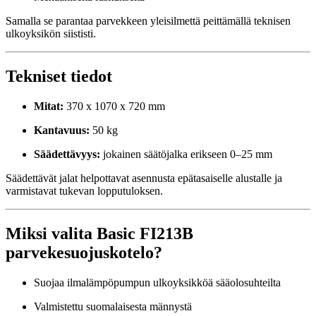
Samalla se parantaa parvekkeen yleisilmettä peittämällä teknisen
ulkoyksikön siististi.
Tekniset tiedot
Mitat:
370 x 1070 x 720 mm
Kantavuus:
50 kg
Säädettävyys:
jokainen säätöjalka erikseen 0–25 mm
Säädettävät jalat helpottavat asennusta epätasaiselle alustalle ja
varmistavat tukevan lopputuloksen.
Miksi valita Basic FI213B
parvekesuojuskotelo?
Suojaa ilmalämpöpumpun ulkoyksikköä sääolosuhteilta
Valmistettu suomalaisesta männystä