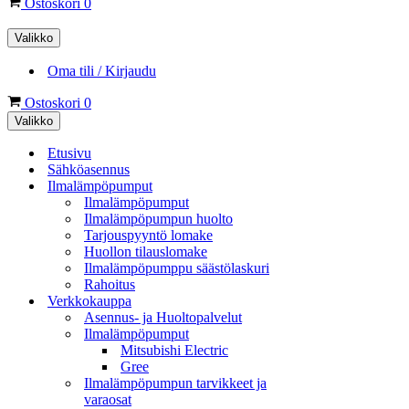
Ostoskori
0
Valikko
Oma tili / Kirjaudu
Ostoskori
0
Valikko
Etusivu
Sähköasennus
Ilmalämpöpumput
Ilmalämpöpumput
Ilmalämpöpumpun huolto
Tarjouspyyntö lomake
Huollon tilauslomake
Ilmalämpöpumppu säästölaskuri
Rahoitus
Verkkokauppa
Asennus- ja Huoltopalvelut
Ilmalämpöpumput
Mitsubishi Electric
Gree
Ilmalämpöpumpun tarvikkeet ja
varaosat