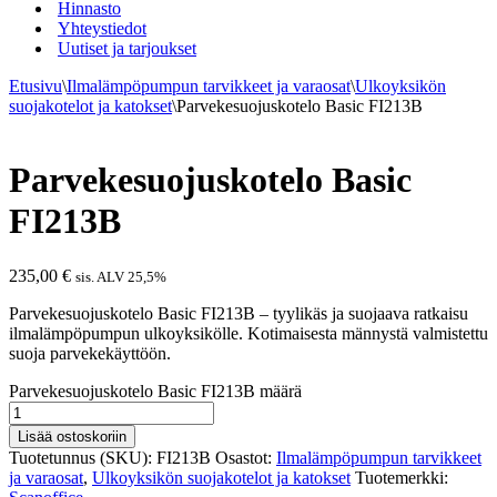
Hinnasto
Yhteystiedot
Uutiset ja tarjoukset
Etusivu
\
Ilmalämpöpumpun tarvikkeet ja varaosat
\
Ulkoyksikön
suojakotelot ja katokset
\
Parvekesuojuskotelo Basic FI213B
Parvekesuojuskotelo Basic
FI213B
235,00
€
sis. ALV 25,5%
Parvekesuojuskotelo Basic FI213B – tyylikäs ja suojaava ratkaisu
ilmalämpöpumpun ulkoyksikölle. Kotimaisesta männystä valmistettu
suoja parvekekäyttöön.
Parvekesuojuskotelo Basic FI213B määrä
Lisää ostoskoriin
Tuotetunnus (SKU):
FI213B
Osastot:
Ilmalämpöpumpun tarvikkeet
ja varaosat
,
Ulkoyksikön suojakotelot ja katokset
Tuotemerkki: