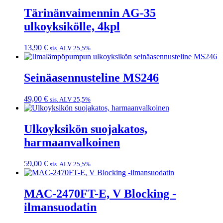
Tärinänvaimennin AG-35
ulkoyksikölle, 4kpl
13,90
€
sis. ALV 25,5%
Seinäasennusteline MS246
49,00
€
sis. ALV 25,5%
Ulkoyksikön suojakatos,
harmaanvalkoinen
59,00
€
sis. ALV 25,5%
MAC-2470FT-E, V Blocking -
ilmansuodatin